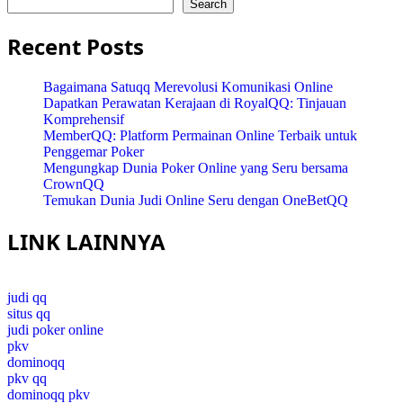
Search
Recent Posts
Bagaimana Satuqq Merevolusi Komunikasi Online
Dapatkan Perawatan Kerajaan di RoyalQQ: Tinjauan
Komprehensif
MemberQQ: Platform Permainan Online Terbaik untuk
Penggemar Poker
Mengungkap Dunia Poker Online yang Seru bersama
CrownQQ
Temukan Dunia Judi Online Seru dengan OneBetQQ
LINK LAINNYA
judi qq
situs qq
judi poker online
pkv
dominoqq
pkv qq
dominoqq pkv