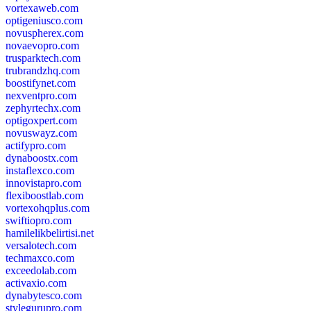
vortexaweb.com
optigeniusco.com
novuspherex.com
novaevopro.com
trusparktech.com
trubrandzhq.com
boostifynet.com
nexventpro.com
zephyrtechx.com
optigoxpert.com
novuswayz.com
actifypro.com
dynaboostx.com
instaflexco.com
innovistapro.com
flexiboostlab.com
vortexohqplus.com
swiftiopro.com
hamilelikbelirtisi.net
versalotech.com
techmaxco.com
exceedolab.com
activaxio.com
dynabytesco.com
stylegurupro.com