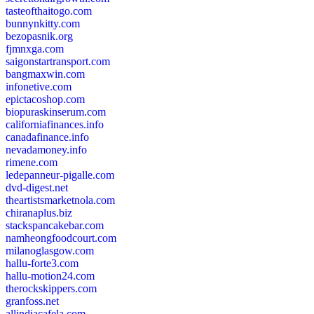
tasteofthaitogo.com
bunnynkitty.com
bezopasnik.org
fjmnxga.com
saigonstartransport.com
bangmaxwin.com
infonetive.com
epictacoshop.com
biopuraskinserum.com
californiafinances.info
canadafinance.info
nevadamoney.info
rimene.com
ledepanneur-pigalle.com
dvd-digest.net
theartistsmarketnola.com
chiranaplus.biz
stackspancakebar.com
namheongfoodcourt.com
milanoglasgow.com
hallu-forte3.com
hallu-motion24.com
therockskippers.com
granfoss.net
allindiacafela.com