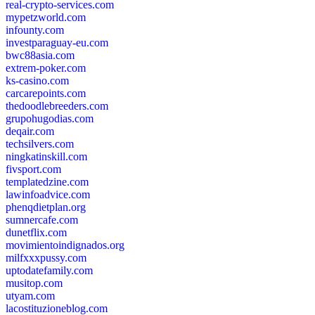
real-crypto-services.com
mypetzworld.com
infounty.com
investparaguay-eu.com
bwc88asia.com
extrem-poker.com
ks-casino.com
carcarepoints.com
thedoodlebreeders.com
grupohugodias.com
deqair.com
techsilvers.com
ningkatinskill.com
fivsport.com
templatedzine.com
lawinfoadvice.com
phenqdietplan.org
sumnercafe.com
dunetflix.com
movimientoindignados.org
milfxxxpussy.com
uptodatefamily.com
musitop.com
utyam.com
lacostituzioneblog.com