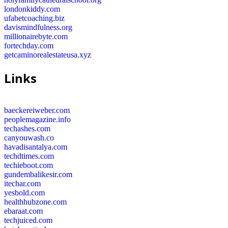
londonkiddy.com
ufabetcoaching.biz
davismindfulness.org
millionairebyte.com
fortechday.com
getcaminorealestateusa.xyz
Links
baeckereiweber.com
peoplemagazine.info
techashes.com
canyouwash.co
havadisantalya.com
techdtimes.com
techieboot.com
gundembalikesir.com
itechar.com
yesbold.com
healthhubzone.com
ebaraat.com
techjuiced.com