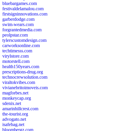
bluebargames.com
festivaldelamalou.com
firstsigninnovations.com
garberdodge.com
swim-wears.com
forgrantedmedia.com
peolpstar.com
tylerscustomdesign.com
carworksonline.com
techtimesss.com
virylstore.com
motorstell.com
health150years.com
prescriptions-drug.org
technocrewsolution.com
viraltokvibes.com
vivianebritoimoveis.com
magforbes.net
monkeycap.org
sdenix.net
amarinhillcrest.com
the-tourist.org
advogato.net
isafebag.net
bloombergz.com