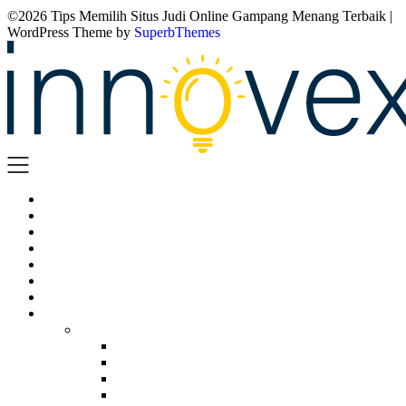
©2026 Tips Memilih Situs Judi Online Gampang Menang Terbaik
|
WordPress Theme by
SuperbThemes