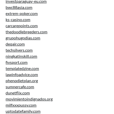
investparaguay-eu.com
bwc88asia.com
extrem-poker.com
ks-casino.com
carcarepoints.com
thedoodlebreeders.com
grupohugodias.com
deqair.com
techsilvers.com
ningkatinskill.com
fivsport.com
templatedzine.com
lawinfoadvice.com
phenqdietplan.org
sumnercafe.com
dunetflix.com
movimientoindignados.org
milfxxxpussy.com
uptodatefamily.com