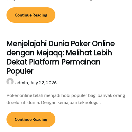
Continue Reading
Menjelajahi Dunia Poker Online
dengan Mejaqq: Melihat Lebih
Dekat Platform Permainan
Populer
admin,
July 22, 2026
Poker online telah menjadi hobi populer bagi banyak orang
di seluruh dunia. Dengan kemajuan teknologi…
Continue Reading