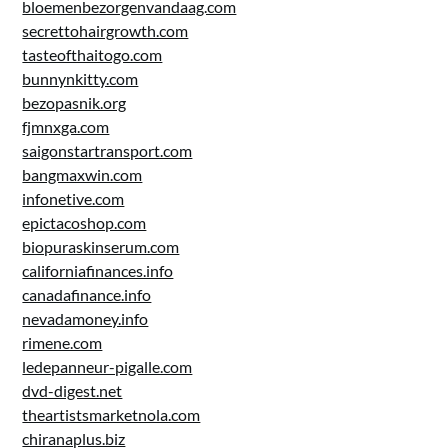
bloemenbezorgenvandaag.com
secrettohairgrowth.com
tasteofthaitogo.com
bunnynkitty.com
bezopasnik.org
fjmnxga.com
saigonstartransport.com
bangmaxwin.com
infonetive.com
epictacoshop.com
biopuraskinserum.com
californiafinances.info
canadafinance.info
nevadamoney.info
rimene.com
ledepanneur-pigalle.com
dvd-digest.net
theartistsmarketnola.com
chiranaplus.biz