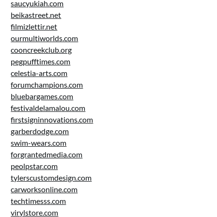
saucyukiah.com
beikastreet.net
filmizlettir.net
ourmultiworlds.com
cooncreekclub.org
pegpufftimes.com
celestia-arts.com
forumchampions.com
bluebargames.com
festivaldelamalou.com
firstsigninnovations.com
garberdodge.com
swim-wears.com
forgrantedmedia.com
peolpstar.com
tylerscustomdesign.com
carworksonline.com
techtimesss.com
virylstore.com