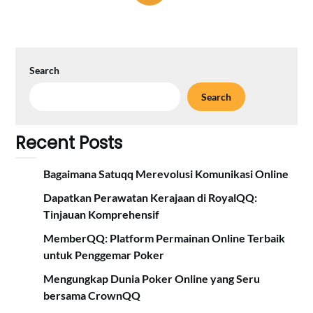
Search
Search
Recent Posts
Bagaimana Satuqq Merevolusi Komunikasi Online
Dapatkan Perawatan Kerajaan di RoyalQQ:
Tinjauan Komprehensif
MemberQQ: Platform Permainan Online Terbaik
untuk Penggemar Poker
Mengungkap Dunia Poker Online yang Seru
bersama CrownQQ