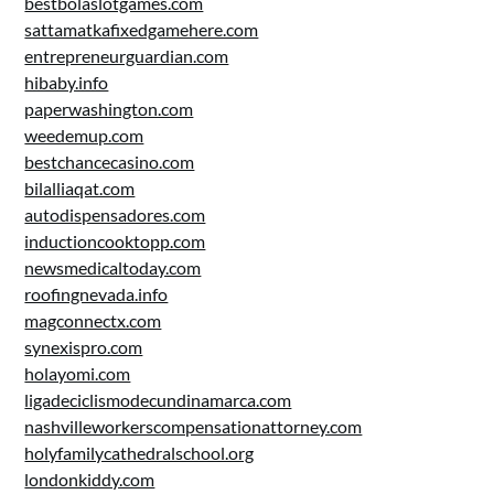
bestbolaslotgames.com
sattamatkafixedgamehere.com
entrepreneurguardian.com
hibaby.info
paperwashington.com
weedemup.com
bestchancecasino.com
bilalliaqat.com
autodispensadores.com
inductioncooktopp.com
newsmedicaltoday.com
roofingnevada.info
magconnectx.com
synexispro.com
holayomi.com
ligadeciclismodecundinamarca.com
nashvilleworkerscompensationattorney.com
holyfamilycathedralschool.org
londonkiddy.com