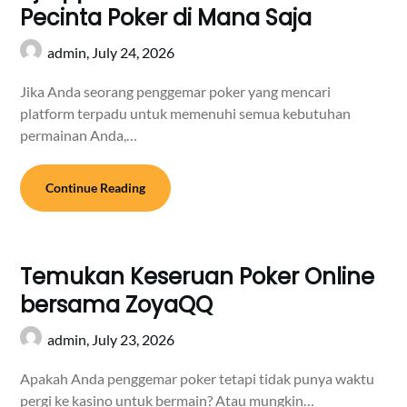
Pecinta Poker di Mana Saja
admin,
July 24, 2026
Jika Anda seorang penggemar poker yang mencari
platform terpadu untuk memenuhi semua kebutuhan
permainan Anda,…
Continue Reading
Temukan Keseruan Poker Online
bersama ZoyaQQ
admin,
July 23, 2026
Apakah Anda penggemar poker tetapi tidak punya waktu
pergi ke kasino untuk bermain? Atau mungkin…