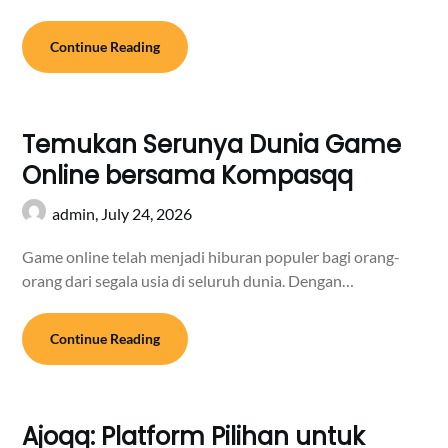
Continue Reading
Temukan Serunya Dunia Game
Online bersama Kompasqq
admin,
July 24, 2026
Game online telah menjadi hiburan populer bagi orang-
orang dari segala usia di seluruh dunia. Dengan…
Continue Reading
Ajoqq: Platform Pilihan untuk