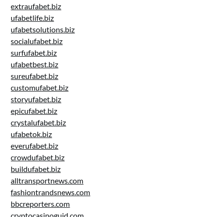
extraufabet.biz
ufabetlife.biz
ufabetsolutions.biz
socialufabet.biz
surfufabet.biz
ufabetbest.biz
sureufabet.biz
customufabet.biz
storyufabet.biz
epicufabet.biz
crystalufabet.biz
ufabetok.biz
everufabet.biz
crowdufabet.biz
buildufabet.biz
alltransportnews.com
fashiontrandsnews.com
bbcreporters.com
cryptocasinoguid.com