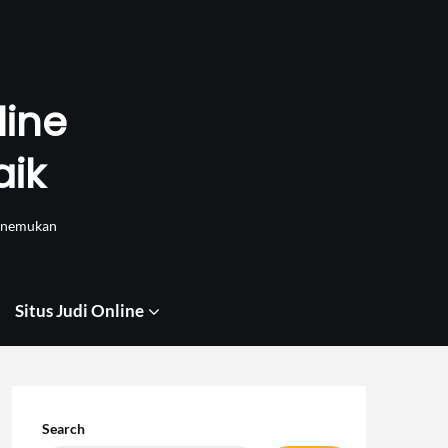
line
ik
menemukan
Situs Judi Online
Search