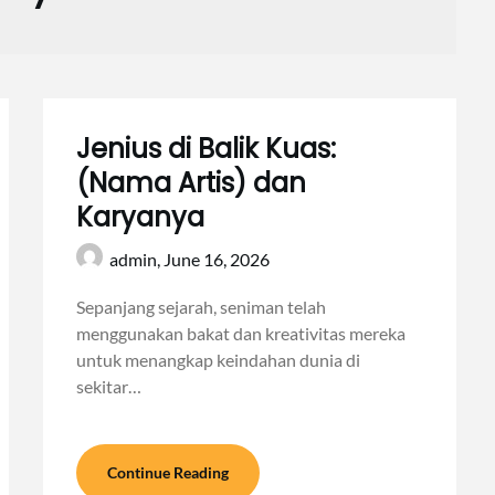
Jenius di Balik Kuas:
(Nama Artis) dan
Karyanya
admin,
June 16, 2026
Sepanjang sejarah, seniman telah
menggunakan bakat dan kreativitas mereka
untuk menangkap keindahan dunia di
sekitar…
Continue Reading