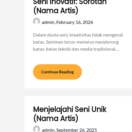
Seni Inovatif: Sorotan
(Nama Artis)
admin,
February 16, 2026
Dalam dunia seni, kreativitas tidak mengenal
batas. Seniman terus-menerus mendorong
batas-batas teknik dan media tradisional,…
Continue Reading
Menjelajahi Seni Unik
(Nama Artis)
admin,
September 26, 2025