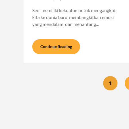
Seni memiliki kekuatan untuk mengangkut
kita ke dunia baru, membangkitkan emosi
yang mendalam, dan menantang…
Continue Reading
1