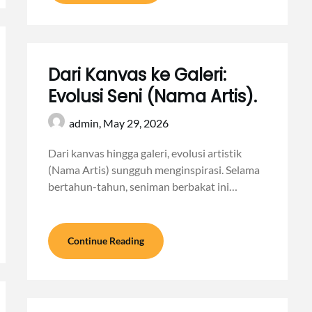
Dari Kanvas ke Galeri:
Evolusi Seni (Nama Artis).
admin,
May 29, 2026
Dari kanvas hingga galeri, evolusi artistik
(Nama Artis) sungguh menginspirasi. Selama
bertahun-tahun, seniman berbakat ini…
Continue Reading