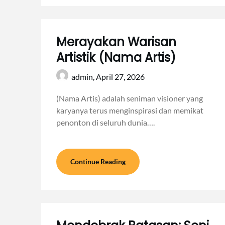
Merayakan Warisan
Artistik (Nama Artis)
admin,
April 27, 2026
(Nama Artis) adalah seniman visioner yang
karyanya terus menginspirasi dan memikat
penonton di seluruh dunia….
Continue Reading