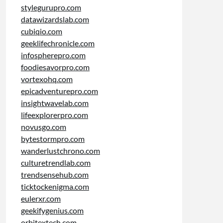
stylegurupro.com
datawizardslab.com
cubiqio.com
geeklifechronicle.com
infospherepro.com
foodiesavorpro.com
vortexohq.com
epicadventurepro.com
insightwavelab.com
lifeexplorerpro.com
novusgo.com
bytestormpro.com
wanderlustchrono.com
culturetrendlab.com
trendsensehub.com
ticktockenigma.com
eulerxr.com
geekifygenius.com
orbitextech.com