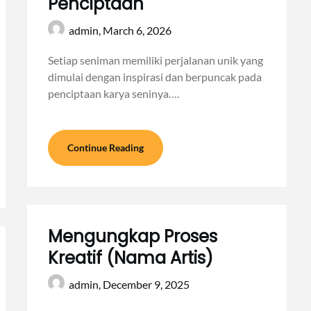
Penciptaan
admin,
March 6, 2026
Setiap seniman memiliki perjalanan unik yang
dimulai dengan inspirasi dan berpuncak pada
penciptaan karya seninya….
Continue Reading
Mengungkap Proses
Kreatif (Nama Artis)
admin,
December 9, 2025