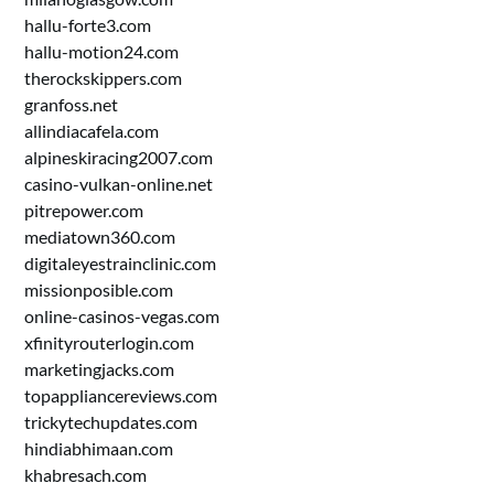
hallu-forte3.com
hallu-motion24.com
therockskippers.com
granfoss.net
allindiacafela.com
alpineskiracing2007.com
casino-vulkan-online.net
pitrepower.com
mediatown360.com
digitaleyestrainclinic.com
missionposible.com
online-casinos-vegas.com
xfinityrouterlogin.com
marketingjacks.com
topappliancereviews.com
trickytechupdates.com
hindiabhimaan.com
khabresach.com