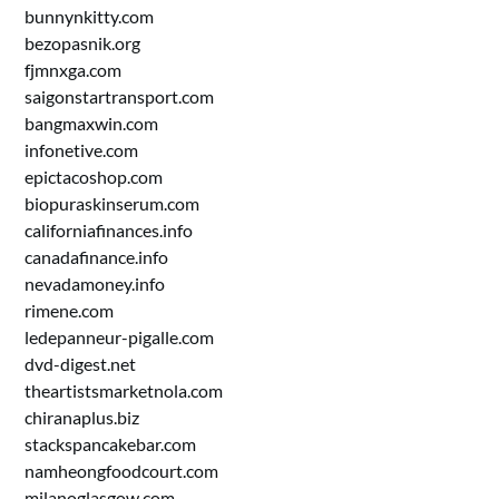
bunnynkitty.com
bezopasnik.org
fjmnxga.com
saigonstartransport.com
bangmaxwin.com
infonetive.com
epictacoshop.com
biopuraskinserum.com
californiafinances.info
canadafinance.info
nevadamoney.info
rimene.com
ledepanneur-pigalle.com
dvd-digest.net
theartistsmarketnola.com
chiranaplus.biz
stackspancakebar.com
namheongfoodcourt.com
milanoglasgow.com