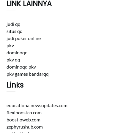
LINK LAINNYA
judi qq
situs qq
judi poker online
pkv
dominoqq
pkv qq
dominoqq pkv
pkv games bandarqq
Links
educationalnewsupdates.com
flexiboostco.com
boostioweb.com
zephyrushub.com