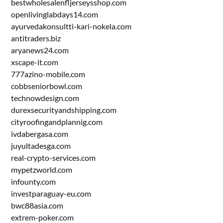
bestwholesalenfljerseysshop.com
openlivinglabdays14.com
ayurvedakonsultti-kari-nokela.com
antitraders.biz
aryanews24.com
xscape-it.com
777azino-mobile.com
cobbseniorbowl.com
technowdesign.com
durexsecurityandshipping.com
cityroofingandplannig.com
ivdabergasa.com
juyultadesga.com
real-crypto-services.com
mypetzworld.com
infounty.com
investparaguay-eu.com
bwc88asia.com
extrem-poker.com