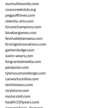
ourmultiworlds.com
cooncreekclub.org
pegpufftimes.com
celestia-arts.com
forumchampions.com
bluebargames.com
festivaldelamalou.com
firstsigninnovations.com
garberdodge.com
swim-wears.com
forgrantedmedia.com
peolpstar.com
tylerscustomdesign.com
carworksonline.com
techtimesss.com
virylstore.com
motorstell.com
health150years.com
prescriptions-drug.org