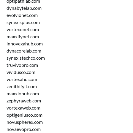
optipathlab.com
dynabytelab.com
evolvionet.com
synexisplus.com
vortexonet.com
maxxifynet.com
innovexahub.com
dynacorelab.com
synexistechco.com
truvivopro.com
vividusco.com
vortexahq.com
zenithifyit.com
maxxiohub.com
zephyraweb.com
vortexaweb.com
optigeniusco.com
novuspherex.com
novaevopro.com