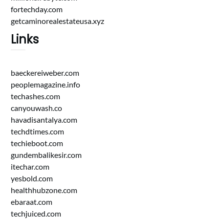
fortechday.com
getcaminorealestateusa.xyz
Links
baeckereiweber.com
peoplemagazine.info
techashes.com
canyouwash.co
havadisantalya.com
techdtimes.com
techieboot.com
gundembalikesir.com
itechar.com
yesbold.com
healthhubzone.com
ebaraat.com
techjuiced.com