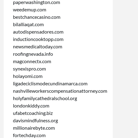
paperwashington.com
weedemup.com
bestchancecasino.com
bilalliaqat.com
autodispensadores.com
inductioncooktopp.com
newsmedicaltoday.com
roofingnevada.info
magconnectx.com
synexispro.com
holayomi.com
ligadeciclismodecundinamarca.com
nashvilleworkerscompensationattorney.com
holyfamilycathedralschool.org
londonkiddy.com
ufabetcoaching.biz
davismindfulness.org
millionairebyte.com
fortechday.com