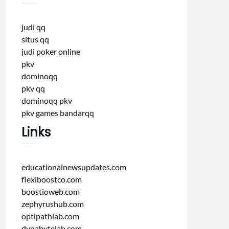
judi qq
situs qq
judi poker online
pkv
dominoqq
pkv qq
dominoqq pkv
pkv games bandarqq
Links
educationalnewsupdates.com
flexiboostco.com
boostioweb.com
zephyrushub.com
optipathlab.com
dynabytelab.com