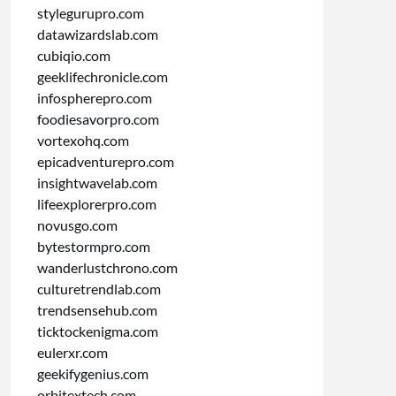
stylegurupro.com
datawizardslab.com
cubiqio.com
geeklifechronicle.com
infospherepro.com
foodiesavorpro.com
vortexohq.com
epicadventurepro.com
insightwavelab.com
lifeexplorerpro.com
novusgo.com
bytestormpro.com
wanderlustchrono.com
culturetrendlab.com
trendsensehub.com
ticktockenigma.com
eulerxr.com
geekifygenius.com
orbitextech.com