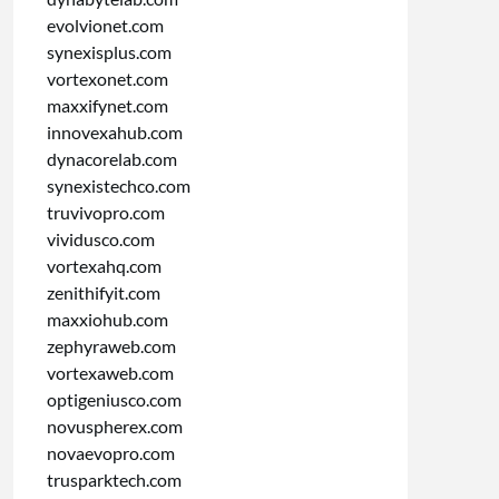
evolvionet.com
synexisplus.com
vortexonet.com
maxxifynet.com
innovexahub.com
dynacorelab.com
synexistechco.com
truvivopro.com
vividusco.com
vortexahq.com
zenithifyit.com
maxxiohub.com
zephyraweb.com
vortexaweb.com
optigeniusco.com
novuspherex.com
novaevopro.com
trusparktech.com