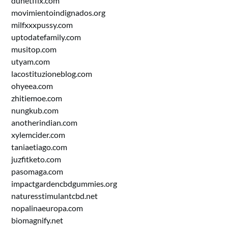
dunetflix.com
movimientoindignados.org
milfxxxpussy.com
uptodatefamily.com
musitop.com
utyam.com
lacostituzioneblog.com
ohyeea.com
zhitiemoe.com
nungkub.com
anotherindian.com
xylemcider.com
taniaetiago.com
juzfitketo.com
pasomaga.com
impactgardencbdgummies.org
naturesstimulantcbd.net
nopalinaeuropa.com
biomagnify.net