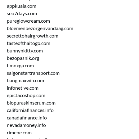
appkuala.com
seo7days.com
pureglowcream.com
bloemenbezorgenvandaag.com
secrettohairgrowth.com
tasteofthaitogo.com
bunnynkitty.com
bezopasnik.org
fjmnxga.com
saigonstartransport.com
bangmaxwin.com
infonetive.com
epictacoshop.com
biopuraskinserum.com
californiafinances.info
canadafinance.info
nevadamoney.info
rimene.com