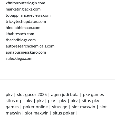
xfinityrouterlogin.com
marketingjacks.com
topappliancereviews.com
trickytechupdates.com
hindiabhimaan.com
khabresach.com
thecbdblogs.com
autoresearchchemicals.com
apnabusinesskaro.com
suleckiego.com
pkv
|
slot gacor 2025
|
agen judi bola
|
pkv games
|
situs qq
|
pkv
|
pkv
|
pkv
|
pkv
|
pkv
|
situs pkv
games
|
poker online
|
situs qq
|
slot maxwin
|
slot
maxwin
|
slot maxwin
|
situs poker
|