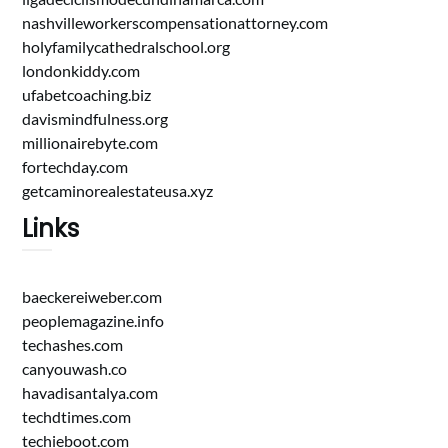
nashvilleworkerscompensationattorney.com
holyfamilycathedralschool.org
londonkiddy.com
ufabetcoaching.biz
davismindfulness.org
millionairebyte.com
fortechday.com
getcaminorealestateusa.xyz
Links
baeckereiweber.com
peoplemagazine.info
techashes.com
canyouwash.co
havadisantalya.com
techdtimes.com
techieboot.com