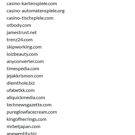
casino-kartenspiele.com
casino-automatenspiele.org
casino-tischspiele.com
otbody.com
jamestrust.net
trenz24.com
skipworking.com
loizbeauty.com
anyconverter.com
timespedia.com
jejakkrismon.com
diemthole.biz
ufabetkk.com
allquickmedia.com
technewsgazette.com
pureglowfacecream.com
kingofherrings.com
mrbetjapan.com
anewentity.biz