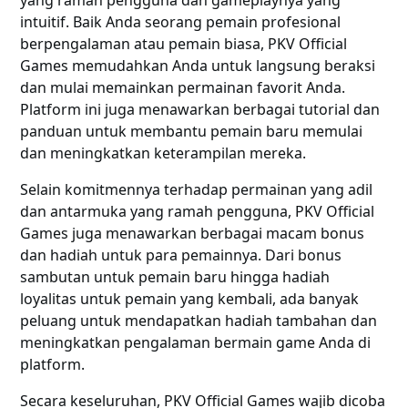
yang ramah pengguna dan gameplaynya yang
intuitif. Baik Anda seorang pemain profesional
berpengalaman atau pemain biasa, PKV Official
Games memudahkan Anda untuk langsung beraksi
dan mulai memainkan permainan favorit Anda.
Platform ini juga menawarkan berbagai tutorial dan
panduan untuk membantu pemain baru memulai
dan meningkatkan keterampilan mereka.
Selain komitmennya terhadap permainan yang adil
dan antarmuka yang ramah pengguna, PKV Official
Games juga menawarkan berbagai macam bonus
dan hadiah untuk para pemainnya. Dari bonus
sambutan untuk pemain baru hingga hadiah
loyalitas untuk pemain yang kembali, ada banyak
peluang untuk mendapatkan hadiah tambahan dan
meningkatkan pengalaman bermain game Anda di
platform.
Secara keseluruhan, PKV Official Games wajib dicoba