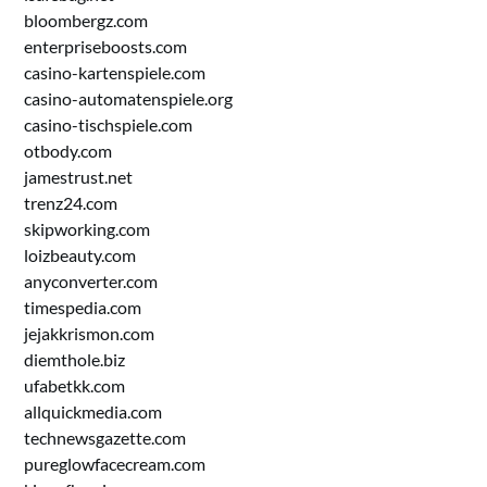
bloombergz.com
enterpriseboosts.com
casino-kartenspiele.com
casino-automatenspiele.org
casino-tischspiele.com
otbody.com
jamestrust.net
trenz24.com
skipworking.com
loizbeauty.com
anyconverter.com
timespedia.com
jejakkrismon.com
diemthole.biz
ufabetkk.com
allquickmedia.com
technewsgazette.com
pureglowfacecream.com