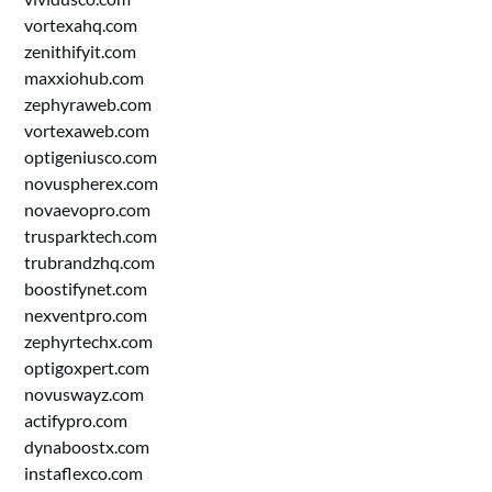
vortexahq.com
zenithifyit.com
maxxiohub.com
zephyraweb.com
vortexaweb.com
optigeniusco.com
novuspherex.com
novaevopro.com
trusparktech.com
trubrandzhq.com
boostifynet.com
nexventpro.com
zephyrtechx.com
optigoxpert.com
novuswayz.com
actifypro.com
dynaboostx.com
instaflexco.com