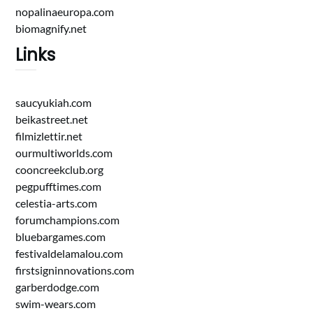
nopalinaeuropa.com
biomagnify.net
Links
saucyukiah.com
beikastreet.net
filmizlettir.net
ourmultiworlds.com
cooncreekclub.org
pegpufftimes.com
celestia-arts.com
forumchampions.com
bluebargames.com
festivaldelamalou.com
firstsigninnovations.com
garberdodge.com
swim-wears.com