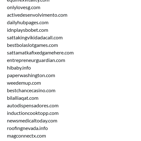
onlylovesg.com
activedesenvolvimento.com
dailyhubpages.com
idnplaysbobet.com
sattakingvikidadacall.com
bestbolaslotgames.com
sattamatkafixedgamehere.com
entrepreneurguardian.com
hibaby.info
paperwashington.com
weedemup.com
bestchancecasino.com
bilalliaqat.com
autodispensadores.com
inductioncooktopp.com
newsmedicaltoday.com
roofingnevada.info
magconnectx.com