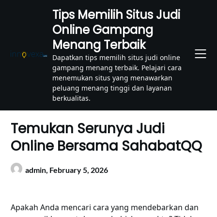
Skip
Tips Memilih Situs Judi
to
Online Gampang
content
Menang Terbaik
Dapatkan tips memilih situs judi online
gampang menang terbaik. Pelajari cara
menemukan situs yang menawarkan
peluang menang tinggi dan layanan
berkualitas.
Temukan Serunya Judi
Online Bersama SahabatQQ
admin,
February 5, 2026
Apakah Anda mencari cara yang mendebarkan dan