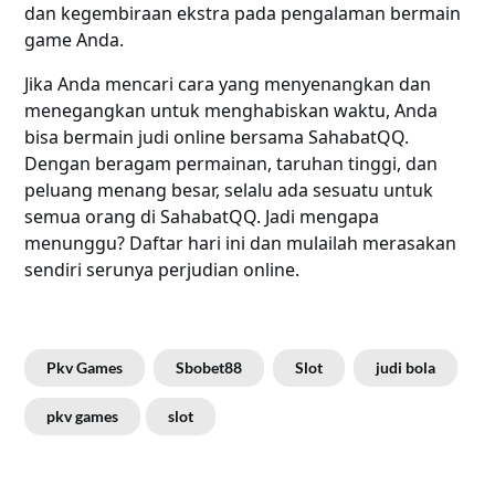
dan kegembiraan ekstra pada pengalaman bermain
game Anda.
Jika Anda mencari cara yang menyenangkan dan
menegangkan untuk menghabiskan waktu, Anda
bisa bermain judi online bersama SahabatQQ.
Dengan beragam permainan, taruhan tinggi, dan
peluang menang besar, selalu ada sesuatu untuk
semua orang di SahabatQQ. Jadi mengapa
menunggu? Daftar hari ini dan mulailah merasakan
sendiri serunya perjudian online.
Pkv Games
Sbobet88
Slot
judi bola
pkv games
slot