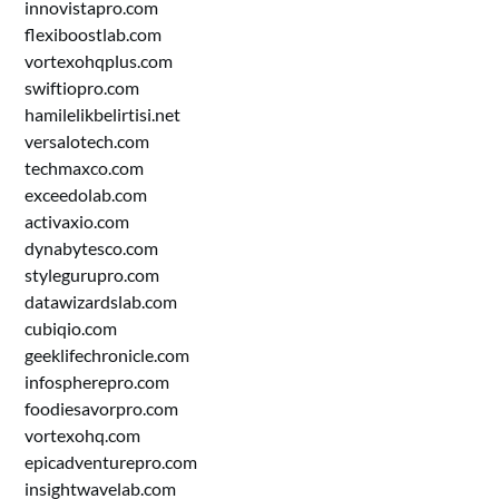
innovistapro.com
flexiboostlab.com
vortexohqplus.com
swiftiopro.com
hamilelikbelirtisi.net
versalotech.com
techmaxco.com
exceedolab.com
activaxio.com
dynabytesco.com
stylegurupro.com
datawizardslab.com
cubiqio.com
geeklifechronicle.com
infospherepro.com
foodiesavorpro.com
vortexohq.com
epicadventurepro.com
insightwavelab.com