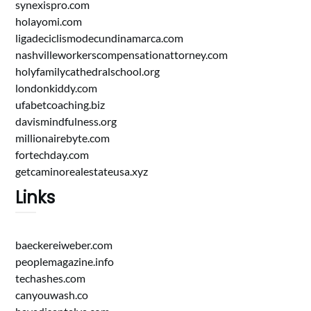
synexispro.com
holayomi.com
ligadeciclismodecundinamarca.com
nashvilleworkerscompensationattorney.com
holyfamilycathedralschool.org
londonkiddy.com
ufabetcoaching.biz
davismindfulness.org
millionairebyte.com
fortechday.com
getcaminorealestateusa.xyz
Links
baeckereiweber.com
peoplemagazine.info
techashes.com
canyouwash.co