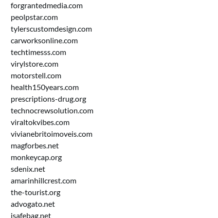
forgrantedmedia.com
peolpstar.com
tylerscustomdesign.com
carworksonline.com
techtimesss.com
virylstore.com
motorstell.com
health150years.com
prescriptions-drug.org
technocrewsolution.com
viraltokvibes.com
vivianebritoimoveis.com
magforbes.net
monkeycap.org
sdenix.net
amarinhillcrest.com
the-tourist.org
advogato.net
isafebag.net