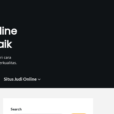
line
ik
ri cara
kualitas.
Situs Judi Online
Search