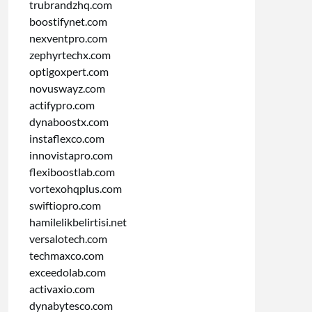
trubrandzhq.com
boostifynet.com
nexventpro.com
zephyrtechx.com
optigoxpert.com
novuswayz.com
actifypro.com
dynaboostx.com
instaflexco.com
innovistapro.com
flexiboostlab.com
vortexohqplus.com
swiftiopro.com
hamilelikbelirtisi.net
versalotech.com
techmaxco.com
exceedolab.com
activaxio.com
dynabytesco.com