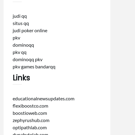
judi qq
situs qq
judi poker online
pkv
dominoqq
pkv qq
dominoqq pkv
pkv games bandarqq
Links
educationalnewsupdates.com
flexiboostco.com
boostioweb.com
zephyrushub.com
optipathlab.com
dynabytelab.com