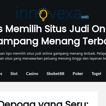
s Memilih Situs Judi On
ampang Menang Terba
an tips memilih situs judi online gampang menang terbaik. Pelaja
n situs yang menawarkan peluang menang tinggi dan layanan ber
s
Slot
Casino
Sbobet88
Poker
Togel
Depoqq yang Seru: