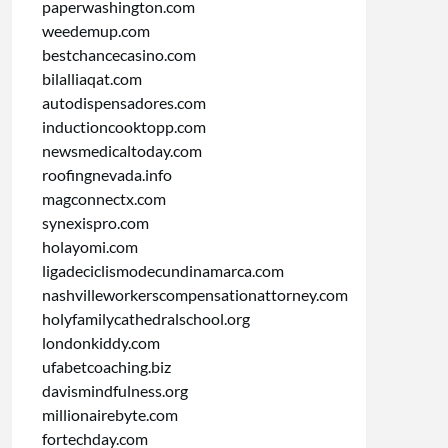
paperwashington.com
weedemup.com
bestchancecasino.com
bilalliaqat.com
autodispensadores.com
inductioncooktopp.com
newsmedicaltoday.com
roofingnevada.info
magconnectx.com
synexispro.com
holayomi.com
ligadeciclismodecundinamarca.com
nashvilleworkerscompensationattorney.com
holyfamilycathedralschool.org
londonkiddy.com
ufabetcoaching.biz
davismindfulness.org
millionairebyte.com
fortechday.com