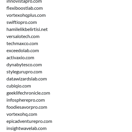
innovistapro.com
flexiboostlab.com
vortexohqplus.com
swiftiopro.com
hamilelikbelirtisi.net
versalotech.com
techmaxco.com
exceedolab.com
activaxio.com
dynabytesco.com
stylegurupro.com
datawizardslab.com
cubiqio.com
geeklifechronicle.com
infospherepro.com
foodiesavorpro.com
vortexohq.com
epicadventurepro.com
insightwavelab.com