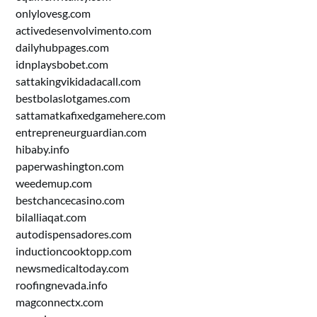
onlylovesg.com
activedesenvolvimento.com
dailyhubpages.com
idnplaysbobet.com
sattakingvikidadacall.com
bestbolaslotgames.com
sattamatkafixedgamehere.com
entrepreneurguardian.com
hibaby.info
paperwashington.com
weedemup.com
bestchancecasino.com
bilalliaqat.com
autodispensadores.com
inductioncooktopp.com
newsmedicaltoday.com
roofingnevada.info
magconnectx.com