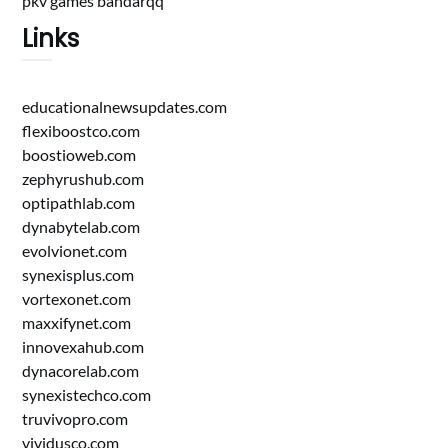
pkv games bandarqq
Links
educationalnewsupdates.com
flexiboostco.com
boostioweb.com
zephyrushub.com
optipathlab.com
dynabytelab.com
evolvionet.com
synexisplus.com
vortexonet.com
maxxifynet.com
innovexahub.com
dynacorelab.com
synexistechco.com
truvivopro.com
vividusco.com