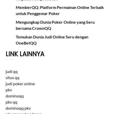
MemberQQ: Platform Permainan Online Terbaik
untuk Penggemar Poker
Mengungkap Dunia Poker Online yang Seru
bersama CrownQQ
Temukan Dunia Judi Online Seru dengan
OneBetQQ
LINK LAINNYA
judi qq
situs qq
judi poker online
pkv
dominoqq
pkv qq
dominoqq pkv