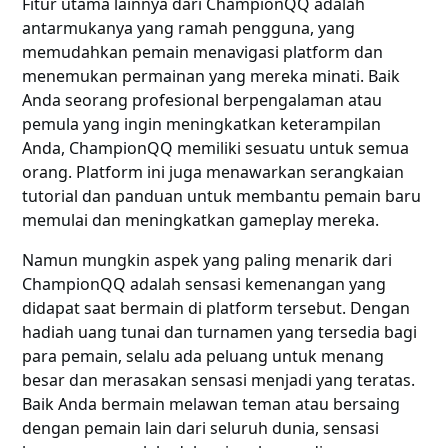
Fitur utama lainnya dari ChampionQQ adalah
antarmukanya yang ramah pengguna, yang
memudahkan pemain menavigasi platform dan
menemukan permainan yang mereka minati. Baik
Anda seorang profesional berpengalaman atau
pemula yang ingin meningkatkan keterampilan
Anda, ChampionQQ memiliki sesuatu untuk semua
orang. Platform ini juga menawarkan serangkaian
tutorial dan panduan untuk membantu pemain baru
memulai dan meningkatkan gameplay mereka.
Namun mungkin aspek yang paling menarik dari
ChampionQQ adalah sensasi kemenangan yang
didapat saat bermain di platform tersebut. Dengan
hadiah uang tunai dan turnamen yang tersedia bagi
para pemain, selalu ada peluang untuk menang
besar dan merasakan sensasi menjadi yang teratas.
Baik Anda bermain melawan teman atau bersaing
dengan pemain lain dari seluruh dunia, sensasi