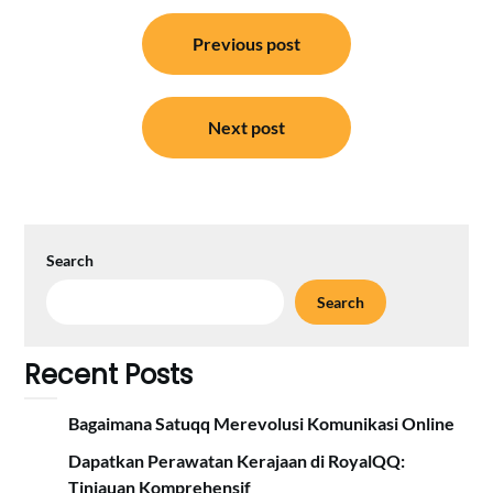
Post
Previous post
navigation
Next post
Search
Search
Recent Posts
Bagaimana Satuqq Merevolusi Komunikasi Online
Dapatkan Perawatan Kerajaan di RoyalQQ:
Tinjauan Komprehensif