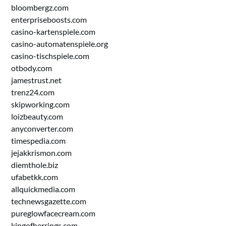
bloombergz.com
enterpriseboosts.com
casino-kartenspiele.com
casino-automatenspiele.org
casino-tischspiele.com
otbody.com
jamestrust.net
trenz24.com
skipworking.com
loizbeauty.com
anyconverter.com
timespedia.com
jejakkrismon.com
diemthole.biz
ufabetkk.com
allquickmedia.com
technewsgazette.com
pureglowfacecream.com
kingofherrings.com