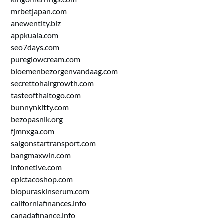
mrbetjapan.com
anewentity.biz
appkuala.com
seo7days.com
pureglowcream.com
bloemenbezorgenvandaag.com
secrettohairgrowth.com
tasteofthaitogo.com
bunnynkitty.com
bezopasnik.org
fjmnxga.com
saigonstartransport.com
bangmaxwin.com
infonetive.com
epictacoshop.com
biopuraskinserum.com
californiafinances.info
canadafinance.info