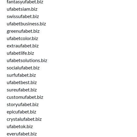
fantasyufabet.biz
ufabetsiam.biz
swissufabet.biz
ufabetbusiness.biz
greenufabet.biz
ufabetcolor.biz
extraufabet.biz
ufabetlife.biz
ufabetsolutions.biz
socialufabet.biz
surfufabet.biz
ufabetbest.biz
sureufabet.biz
customufabet.biz
storyufabet.biz
epicufabet.biz
crystalufabet.biz
ufabetok.biz
everufabet.biz