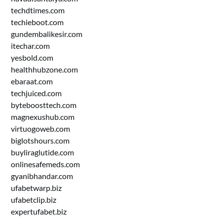
techdtimes.com
techieboot.com
gundembalikesir.com
itechar.com
yesbold.com
healthhubzone.com
ebaraat.com
techjuiced.com
byteboosttech.com
magnexushub.com
virtuogoweb.com
biglotshours.com
buyliraglutide.com
onlinesafemeds.com
gyanibhandar.com
ufabetwarp.biz
ufabetclip.biz
expertufabet.biz