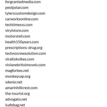
forgrantedmedia.com
peolpstar.com
tylerscustomdesign.com
carworksonline.com
techtimesss.com
virylstore.com
motorstell.com
health150years.com
prescriptions-drug.org
technocrewsolution.com
viraltokvibes.com
vivianebritoimoveis.com
magforbes.net
monkeycap.org
sdenix.net
amarinhillcrest.com
the-tourist.org
advogato.net
isafebag.net