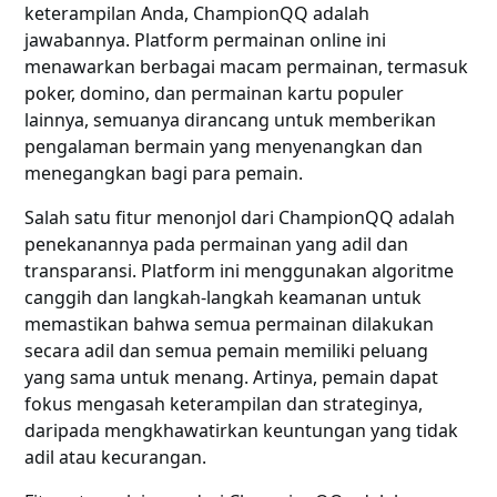
keterampilan Anda, ChampionQQ adalah
jawabannya. Platform permainan online ini
menawarkan berbagai macam permainan, termasuk
poker, domino, dan permainan kartu populer
lainnya, semuanya dirancang untuk memberikan
pengalaman bermain yang menyenangkan dan
menegangkan bagi para pemain.
Salah satu fitur menonjol dari ChampionQQ adalah
penekanannya pada permainan yang adil dan
transparansi. Platform ini menggunakan algoritme
canggih dan langkah-langkah keamanan untuk
memastikan bahwa semua permainan dilakukan
secara adil dan semua pemain memiliki peluang
yang sama untuk menang. Artinya, pemain dapat
fokus mengasah keterampilan dan strateginya,
daripada mengkhawatirkan keuntungan yang tidak
adil atau kecurangan.