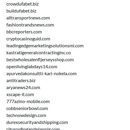
crowdufabet.biz
buildufabet.biz
alltransportnews.com
fashiontrandsnews.com
bbcreporters.com
cryptocasinoguid.com
leadingedgemarketingsolutionsmi.com
kastratigeneralcontractinginc.co
bestwholesalenfljerseysshop.com
openlivinglabdays14.com
ayurvedakonsultti-kari-nokela.com
antitraders.biz
aryanews24.com
xscape-it.com
777azino-mobile.com
cobbseniorbowl.com
technowdesign.com
durexsecurityandshipping.com
cityroofingandplannig.com