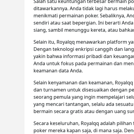
Salah satu keuntungan terbesar bermain p
ditawarkannya. Anda tidak lagi harus melak
menikmati permainan poker. Sebaliknya, A
sendiri atau saat bepergian. Ini berarti An
siang, sambil menunggu kereta, atau bahkan
Selain itu, Royalqq menawarkan platform y
Dengan teknologi enkripsi canggih dan lan
yakin bahwa informasi pribadi dan keuangan
Anda untuk fokus pada permainan dan men
keamanan data Anda.
Selain kenyamanan dan keamanan, Royalq
dan turnamen untuk disesuaikan dengan pem
seorang pemula yang ingin mempelajari sel
yang mencari tantangan, selalu ada sesuatu
bermain secara gratis atau dengan uang su
Secara keseluruhan, Royalqq adalah pilihan 
poker mereka kapan saja, di mana saja. D