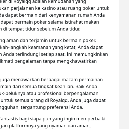
oker di Royalqq adalah kemudahan yang
ukan perjalanan ke kasino atau ruang poker untuk
nda dapat bermain dari kenyamanan rumah Anda
da dapat bermain poker selama istirahat makan
 di tempat tidur sebelum Anda tidur.
ang aman dan terjamin untuk bermain poker.
gkah-langkah keamanan yang ketat, Anda dapat
 Anda terlindungi setiap saat. Ini memungkinkan
ikmati pengalaman tanpa mengkhawatirkan
q juga menawarkan berbagai macam permainan
ain dari semua tingkat keahlian. Baik Anda
uk-beluknya atau profesional berpengalaman
 untuk semua orang di Royalqq. Anda juga dapat
ngguhan, tergantung preferensi Anda.
fantastis bagi siapa pun yang ingin memperbaiki
engan platformnya yang nyaman dan aman,