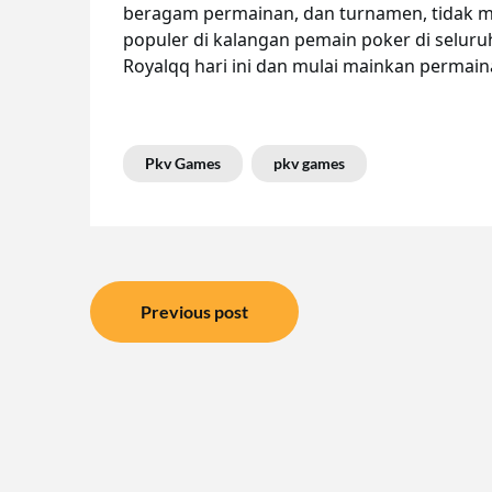
beragam permainan, dan turnamen, tidak me
populer di kalangan pemain poker di selur
Royalqq hari ini dan mulai mainkan permai
Pkv Games
pkv games
Post
Previous post
navigation