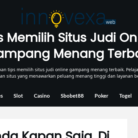
s Memilih Situs Judi On
ampang Menang Terba
an tips memilih situs judi online gampang menang terbaik. Pelaja
n situs yang menawarkan peluang menang tinggi dan layanan ber
s
Slot
Casino
Sbobet88
Poker
Togel
nda Kapan Saja, Di