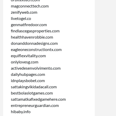
magconnecttech.com
zenifyweb.com
livetogel.co
genmatfiredoor.com
findlascegasproperties.com
healthhavenrobbie.com
donanddonnadesigns.com
eagleoneconstructiontx.com
equiflexvitality.com
onlylovesg.com
activedesenvolvimento.com
dailyhubpages.com
idnplaysbobet.com
sattakingvikidadacall.com
bestbolaslotgames.com
sattamatkafixedgamehere.com
entrepreneurguardian.com
hibaby.info