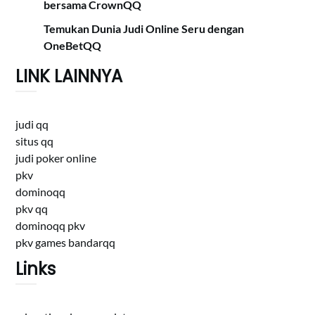
bersama CrownQQ
Temukan Dunia Judi Online Seru dengan
OneBetQQ
LINK LAINNYA
judi qq
situs qq
judi poker online
pkv
dominoqq
pkv qq
dominoqq pkv
pkv games bandarqq
Links