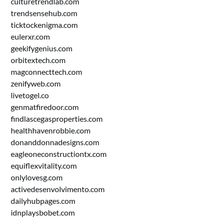
culturetrendlab.com
trendsensehub.com
ticktockenigma.com
eulerxr.com
geekifygenius.com
orbitextech.com
magconnecttech.com
zenifyweb.com
livetogel.co
genmatfiredoor.com
findlascegasproperties.com
healthhavenrobbie.com
donanddonnadesigns.com
eagleoneconstructiontx.com
equiflexvitality.com
onlylovesg.com
activedesenvolvimento.com
dailyhubpages.com
idnplaysbobet.com