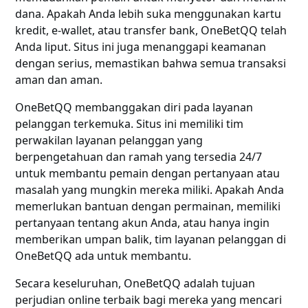
dana. Apakah Anda lebih suka menggunakan kartu
kredit, e-wallet, atau transfer bank, OneBetQQ telah
Anda liput. Situs ini juga menanggapi keamanan
dengan serius, memastikan bahwa semua transaksi
aman dan aman.
OneBetQQ membanggakan diri pada layanan
pelanggan terkemuka. Situs ini memiliki tim
perwakilan layanan pelanggan yang
berpengetahuan dan ramah yang tersedia 24/7
untuk membantu pemain dengan pertanyaan atau
masalah yang mungkin mereka miliki. Apakah Anda
memerlukan bantuan dengan permainan, memiliki
pertanyaan tentang akun Anda, atau hanya ingin
memberikan umpan balik, tim layanan pelanggan di
OneBetQQ ada untuk membantu.
Secara keseluruhan, OneBetQQ adalah tujuan
perjudian online terbaik bagi mereka yang mencari