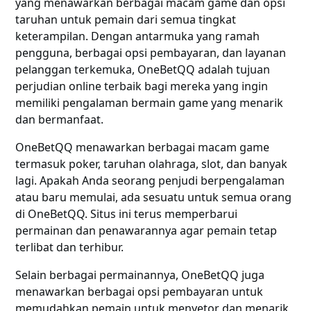
yang menawarkan berbagai macam game dan opsi
taruhan untuk pemain dari semua tingkat
keterampilan. Dengan antarmuka yang ramah
pengguna, berbagai opsi pembayaran, dan layanan
pelanggan terkemuka, OneBetQQ adalah tujuan
perjudian online terbaik bagi mereka yang ingin
memiliki pengalaman bermain game yang menarik
dan bermanfaat.
OneBetQQ menawarkan berbagai macam game
termasuk poker, taruhan olahraga, slot, dan banyak
lagi. Apakah Anda seorang penjudi berpengalaman
atau baru memulai, ada sesuatu untuk semua orang
di OneBetQQ. Situs ini terus memperbarui
permainan dan penawarannya agar pemain tetap
terlibat dan terhibur.
Selain berbagai permainannya, OneBetQQ juga
menawarkan berbagai opsi pembayaran untuk
memudahkan pemain untuk menyetor dan menarik