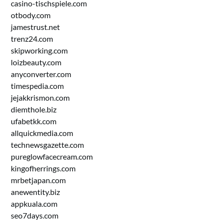
casino-tischspiele.com
otbody.com
jamestrust.net
trenz24.com
skipworking.com
loizbeauty.com
anyconverter.com
timespedia.com
jejakkrismon.com
diemthole.biz
ufabetkk.com
allquickmedia.com
technewsgazette.com
pureglowfacecream.com
kingofherrings.com
mrbetjapan.com
anewentity.biz
appkuala.com
seo7days.com