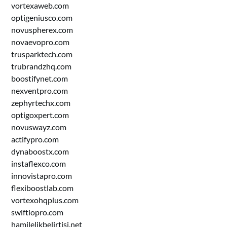
vortexaweb.com
optigeniusco.com
novuspherex.com
novaevopro.com
trusparktech.com
trubrandzhq.com
boostifynet.com
nexventpro.com
zephyrtechx.com
optigoxpert.com
novuswayz.com
actifypro.com
dynaboostx.com
instaflexco.com
innovistapro.com
flexiboostlab.com
vortexohqplus.com
swiftiopro.com
hamilelikbelirtisi.net