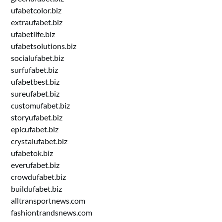
ufabetcolor.biz
extraufabet.biz
ufabetlife.biz
ufabetsolutions.biz
socialufabet.biz
surfufabet.biz
ufabetbest.biz
sureufabet.biz
customufabet.biz
storyufabet.biz
epicufabet.biz
crystalufabet.biz
ufabetok.biz
everufabet.biz
crowdufabet.biz
buildufabet.biz
alltransportnews.com
fashiontrandsnews.com