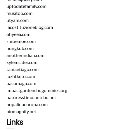
uptodatefamily.com
musitop.com
utyam.com
lacostituzioneblog.com
ohyeea.com
zhitiemoe.com
nungkub.com
anotherindian.com
xylemcider.com
taniaetiago.com
juzfitketo.com
pasomaga.com
impactgardencbdgummies.org
naturesstimulantcbd.net
nopalinaeuropa.com
biomagnify.net
Links