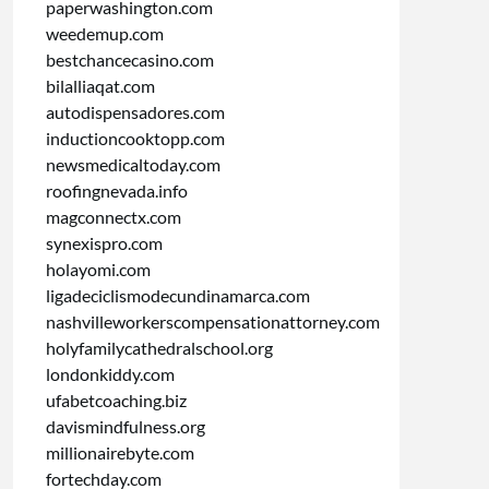
paperwashington.com
weedemup.com
bestchancecasino.com
bilalliaqat.com
autodispensadores.com
inductioncooktopp.com
newsmedicaltoday.com
roofingnevada.info
magconnectx.com
synexispro.com
holayomi.com
ligadeciclismodecundinamarca.com
nashvilleworkerscompensationattorney.com
holyfamilycathedralschool.org
londonkiddy.com
ufabetcoaching.biz
davismindfulness.org
millionairebyte.com
fortechday.com