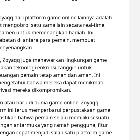
yaqq dari platform game online lainnya adalah
t mengobrol satu sama lain secara real-time,
rnamen untuk memenangkan hadiah. Ini
abatan di antara para pemain, membuat
menyenangkan.
ial, Zoyaqq juga menawarkan lingkungan game
akan teknologi enkripsi canggih untuk
euangan pemain tetap aman dan aman. Ini
mengetahui bahwa mereka dapat menikmati
rivasi mereka dikompromikan.
atau baru di dunia game online, Zoyaqq
form ini terus memperbarui perpustakaan game
astikan bahwa pemain selalu memiliki sesuatu
Dengan antarmuka yang ramah pengguna, fitur
dengan cepat menjadi salah satu platform game