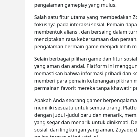
pengalaman gameplay yang mulus.
Salah satu fitur utama yang membedakan Zo
fokusnya pada interaksi sosial. Pemain dapa
membentuk aliansi, dan bersaing dalam tu
menciptakan rasa kebersamaan dan persah
pengalaman bermain game menjadi lebih 
Selain berbagai pilihan game dan fitur sos
yang aman dan andal. Platform ini menggun
memastikan bahwa informasi pribadi dan k
memberi para pemain ketenangan pikiran 
permainan favorit mereka tanpa khawatir p
Apakah Anda seorang gamer berpengalaman 
memiliki sesuatu untuk semua orang. Plat
dengan judul -judul baru dan menarik, mem
yang segar dan menarik untuk dinikmati. 
sosial, dan lingkungan yang aman, Zoyaqq 
online teratas di industri ini.