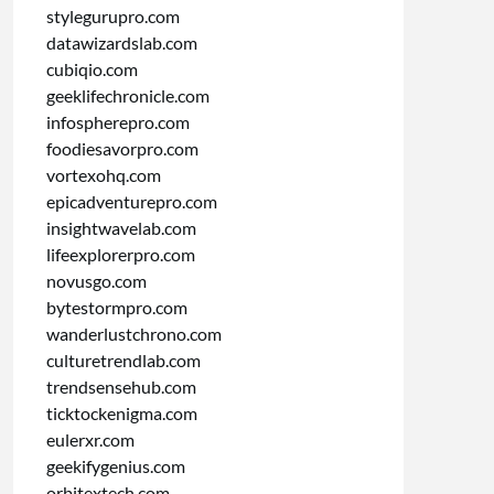
stylegurupro.com
datawizardslab.com
cubiqio.com
geeklifechronicle.com
infospherepro.com
foodiesavorpro.com
vortexohq.com
epicadventurepro.com
insightwavelab.com
lifeexplorerpro.com
novusgo.com
bytestormpro.com
wanderlustchrono.com
culturetrendlab.com
trendsensehub.com
ticktockenigma.com
eulerxr.com
geekifygenius.com
orbitextech.com