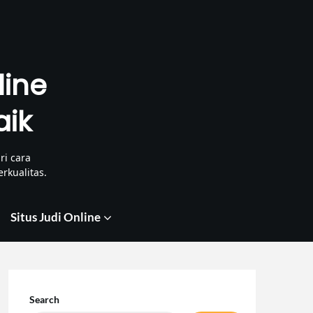
line
ik
ri cara
kualitas.
Situs Judi Online
Search