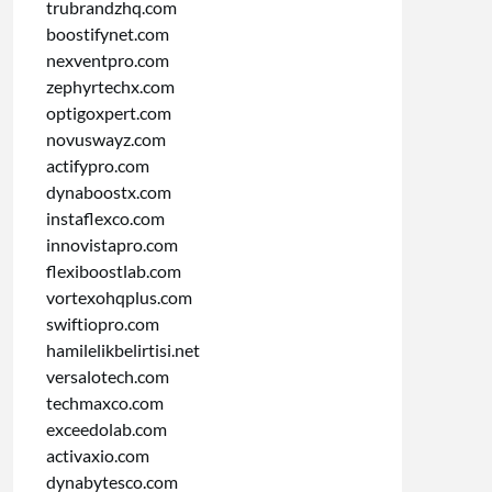
trubrandzhq.com
boostifynet.com
nexventpro.com
zephyrtechx.com
optigoxpert.com
novuswayz.com
actifypro.com
dynaboostx.com
instaflexco.com
innovistapro.com
flexiboostlab.com
vortexohqplus.com
swiftiopro.com
hamilelikbelirtisi.net
versalotech.com
techmaxco.com
exceedolab.com
activaxio.com
dynabytesco.com