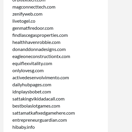
magconnecttech.com
zenifyweb.com
livetogel.co
genmatfiredoor.com
findlascegasproperties.com
healthhavenrobbie.com
donanddonnadesigns.com
eagleoneconstructiontx.com
equiflexvitality.com
onlylovesg.com
activedesenvolvimento.com
dailyhubpages.com
idnplaysbobet.com
sattakingvikidadacall.com
bestbolaslotgames.com
sattamatkafixedgamehere.com
entrepreneurguardian.com
hibaby.info