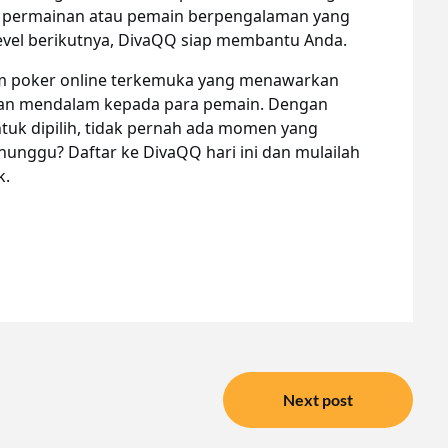
r permainan atau pemain berpengalaman yang
evel berikutnya, DivaQQ siap membantu Anda.
rm poker online terkemuka yang menawarkan
an mendalam kepada para pemain. Dengan
tuk dipilih, tidak pernah ada momen yang
unggu? Daftar ke DivaQQ hari ini dan mulailah
k.
Next post