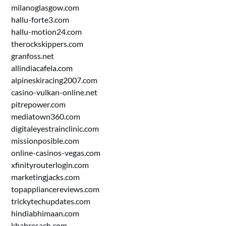
milanoglasgow.com
hallu-forte3.com
hallu-motion24.com
therockskippers.com
granfoss.net
allindiacafela.com
alpineskiracing2007.com
casino-vulkan-online.net
pitrepower.com
mediatown360.com
digitaleyestrainclinic.com
missionposible.com
online-casinos-vegas.com
xfinityrouterlogin.com
marketingjacks.com
topappliancereviews.com
trickytechupdates.com
hindiabhimaan.com
khabresach.com