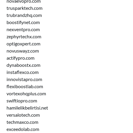
novaevopro.com
trusparktech.com
trubrandzhq.com
boostifynet.com
nexventpro.com
zephyrtechx.com
optigoxpert.com
novuswayz.com
actifypro.com
dynaboostx.com
instaflexco.com
innovistapro.com
flexiboostlab.com
vortexohqplus.com
swiftiopro.com
hamilelikbelirtisi.net
versalotech.com
techmaxco.com
exceedolab.com