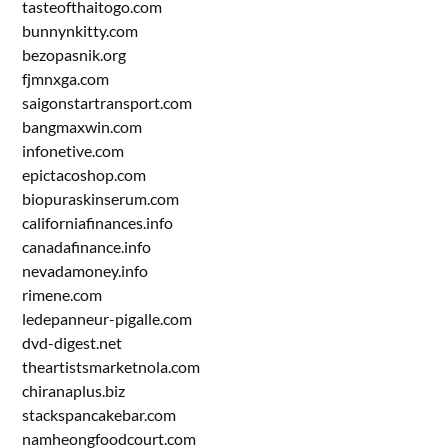
tasteofthaitogo.com
bunnynkitty.com
bezopasnik.org
fjmnxga.com
saigonstartransport.com
bangmaxwin.com
infonetive.com
epictacoshop.com
biopuraskinserum.com
californiafinances.info
canadafinance.info
nevadamoney.info
rimene.com
ledepanneur-pigalle.com
dvd-digest.net
theartistsmarketnola.com
chiranaplus.biz
stackspancakebar.com
namheongfoodcourt.com