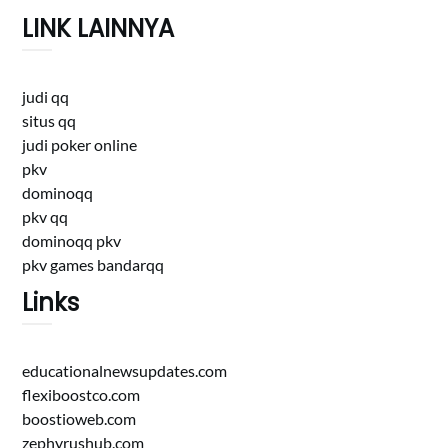
LINK LAINNYA
judi qq
situs qq
judi poker online
pkv
dominoqq
pkv qq
dominoqq pkv
pkv games bandarqq
Links
educationalnewsupdates.com
flexiboostco.com
boostioweb.com
zephyrushub.com