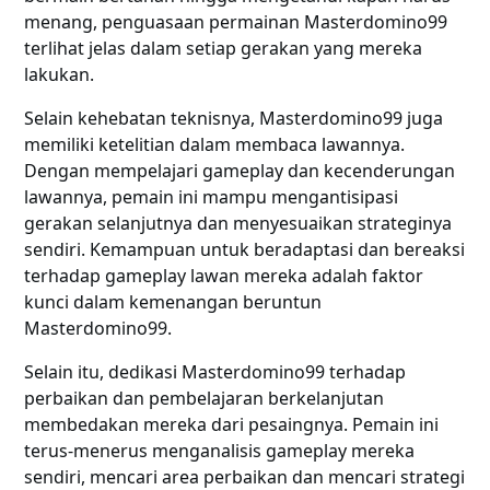
menang, penguasaan permainan Masterdomino99
terlihat jelas dalam setiap gerakan yang mereka
lakukan.
Selain kehebatan teknisnya, Masterdomino99 juga
memiliki ketelitian dalam membaca lawannya.
Dengan mempelajari gameplay dan kecenderungan
lawannya, pemain ini mampu mengantisipasi
gerakan selanjutnya dan menyesuaikan strateginya
sendiri. Kemampuan untuk beradaptasi dan bereaksi
terhadap gameplay lawan mereka adalah faktor
kunci dalam kemenangan beruntun
Masterdomino99.
Selain itu, dedikasi Masterdomino99 terhadap
perbaikan dan pembelajaran berkelanjutan
membedakan mereka dari pesaingnya. Pemain ini
terus-menerus menganalisis gameplay mereka
sendiri, mencari area perbaikan dan mencari strategi