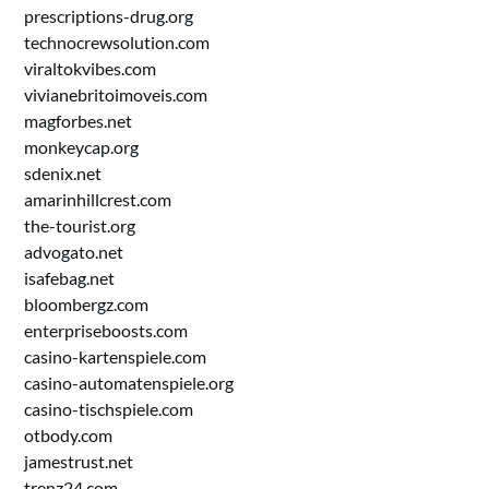
prescriptions-drug.org
technocrewsolution.com
viraltokvibes.com
vivianebritoimoveis.com
magforbes.net
monkeycap.org
sdenix.net
amarinhillcrest.com
the-tourist.org
advogato.net
isafebag.net
bloombergz.com
enterpriseboosts.com
casino-kartenspiele.com
casino-automatenspiele.org
casino-tischspiele.com
otbody.com
jamestrust.net
trenz24.com