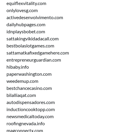
equiflexvitality.com
onlylovesg.com
activedesenvolvimento.com
dailyhubpages.com
idnplaysbobet.com
sattakingvikidadacall.com
bestbolaslotgames.com
sattamatkafixedgamehere.com
entrepreneurguardian.com
hibaby.info
paperwashington.com
weedemup.com
bestchancecasino.com
bilalliaqat.com
autodispensadores.com
inductioncooktopp.com
newsmedicaltoday.com
roofingnevada.info
magconnectx.com