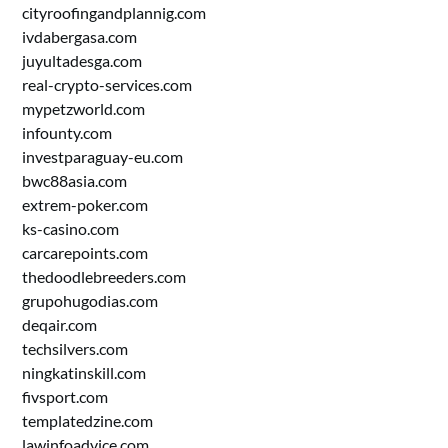
cityroofingandplannig.com
ivdabergasa.com
juyultadesga.com
real-crypto-services.com
mypetzworld.com
infounty.com
investparaguay-eu.com
bwc88asia.com
extrem-poker.com
ks-casino.com
carcarepoints.com
thedoodlebreeders.com
grupohugodias.com
deqair.com
techsilvers.com
ningkatinskill.com
fivsport.com
templatedzine.com
lawinfoadvice.com