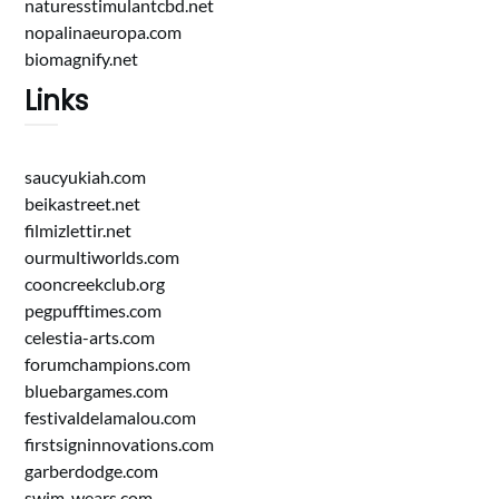
naturesstimulantcbd.net
nopalinaeuropa.com
biomagnify.net
Links
saucyukiah.com
beikastreet.net
filmizlettir.net
ourmultiworlds.com
cooncreekclub.org
pegpufftimes.com
celestia-arts.com
forumchampions.com
bluebargames.com
festivaldelamalou.com
firstsigninnovations.com
garberdodge.com
swim-wears.com