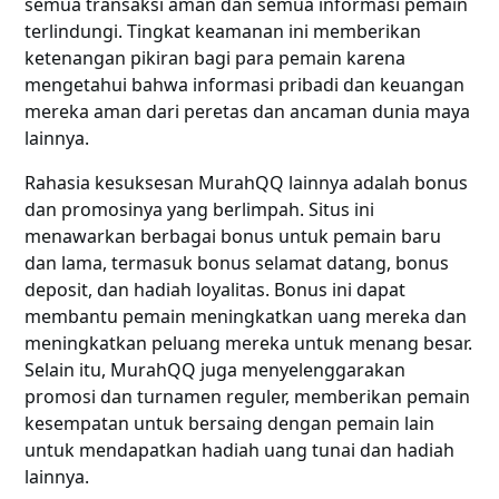
semua transaksi aman dan semua informasi pemain
terlindungi. Tingkat keamanan ini memberikan
ketenangan pikiran bagi para pemain karena
mengetahui bahwa informasi pribadi dan keuangan
mereka aman dari peretas dan ancaman dunia maya
lainnya.
Rahasia kesuksesan MurahQQ lainnya adalah bonus
dan promosinya yang berlimpah. Situs ini
menawarkan berbagai bonus untuk pemain baru
dan lama, termasuk bonus selamat datang, bonus
deposit, dan hadiah loyalitas. Bonus ini dapat
membantu pemain meningkatkan uang mereka dan
meningkatkan peluang mereka untuk menang besar.
Selain itu, MurahQQ juga menyelenggarakan
promosi dan turnamen reguler, memberikan pemain
kesempatan untuk bersaing dengan pemain lain
untuk mendapatkan hadiah uang tunai dan hadiah
lainnya.