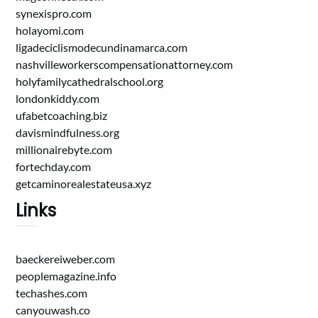
synexispro.com
holayomi.com
ligadeciclismodecundinamarca.com
nashvilleworkerscompensationattorney.com
holyfamilycathedralschool.org
londonkiddy.com
ufabetcoaching.biz
davismindfulness.org
millionairebyte.com
fortechday.com
getcaminorealestateusa.xyz
Links
baeckereiweber.com
peoplemagazine.info
techashes.com
canyouwash.co