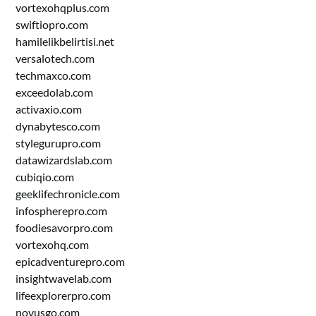
vortexohqplus.com
swiftiopro.com
hamilelikbelirtisi.net
versalotech.com
techmaxco.com
exceedolab.com
activaxio.com
dynabytesco.com
stylegurupro.com
datawizardslab.com
cubiqio.com
geeklifechronicle.com
infospherepro.com
foodiesavorpro.com
vortexohq.com
epicadventurepro.com
insightwavelab.com
lifeexplorerpro.com
novusgo.com