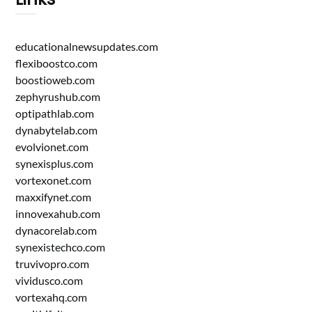
educationalnewsupdates.com
flexiboostco.com
boostioweb.com
zephyrushub.com
optipathlab.com
dynabytelab.com
evolvionet.com
synexisplus.com
vortexonet.com
maxxifynet.com
innovexahub.com
dynacorelab.com
synexistechco.com
truvivopro.com
vividusco.com
vortexahq.com