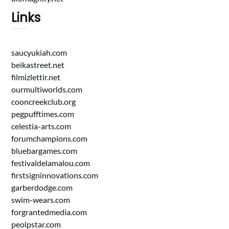
Links
saucyukiah.com
beikastreet.net
filmizlettir.net
ourmultiworlds.com
cooncreekclub.org
pegpufftimes.com
celestia-arts.com
forumchampions.com
bluebargames.com
festivaldelamalou.com
firstsigninnovations.com
garberdodge.com
swim-wears.com
forgrantedmedia.com
peolpstar.com