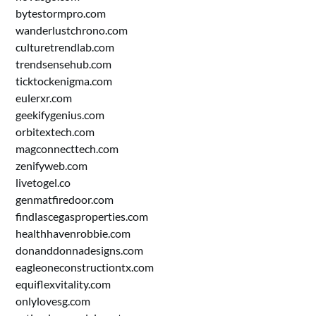
bytestormpro.com
wanderlustchrono.com
culturetrendlab.com
trendsensehub.com
ticktockenigma.com
eulerxr.com
geekifygenius.com
orbitextech.com
magconnecttech.com
zenifyweb.com
livetogel.co
genmatfiredoor.com
findlascegasproperties.com
healthhavenrobbie.com
donanddonnadesigns.com
eagleoneconstructiontx.com
equiflexvitality.com
onlylovesg.com