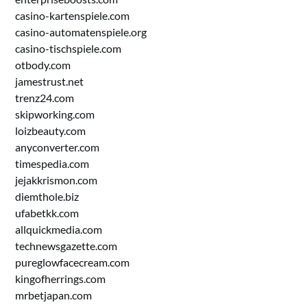
casino-kartenspiele.com
casino-automatenspiele.org
casino-tischspiele.com
otbody.com
jamestrust.net
trenz24.com
skipworking.com
loizbeauty.com
anyconverter.com
timespedia.com
jejakkrismon.com
diemthole.biz
ufabetkk.com
allquickmedia.com
technewsgazette.com
pureglowfacecream.com
kingofherrings.com
mrbetjapan.com