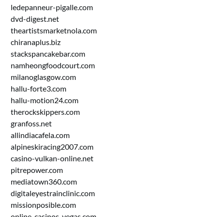
ledepanneur-pigalle.com
dvd-digest.net
theartistsmarketnola.com
chiranaplus.biz
stackspancakebar.com
namheongfoodcourt.com
milanoglasgow.com
hallu-forte3.com
hallu-motion24.com
therockskippers.com
granfoss.net
allindiacafela.com
alpineskiracing2007.com
casino-vulkan-online.net
pitrepower.com
mediatown360.com
digitaleyestrainclinic.com
missionposible.com
online-casinos-vegas.com