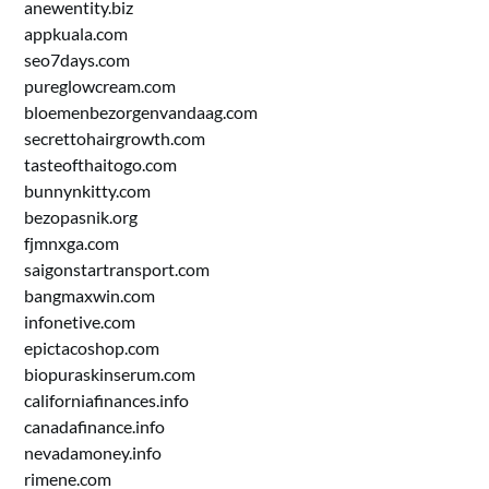
anewentity.biz
appkuala.com
seo7days.com
pureglowcream.com
bloemenbezorgenvandaag.com
secrettohairgrowth.com
tasteofthaitogo.com
bunnynkitty.com
bezopasnik.org
fjmnxga.com
saigonstartransport.com
bangmaxwin.com
infonetive.com
epictacoshop.com
biopuraskinserum.com
californiafinances.info
canadafinance.info
nevadamoney.info
rimene.com