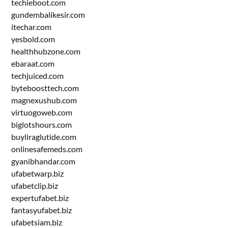
techieboot.com
gundembalikesir.com
itechar.com
yesbold.com
healthhubzone.com
ebaraat.com
techjuiced.com
byteboosttech.com
magnexushub.com
virtuogoweb.com
biglotshours.com
buyliraglutide.com
onlinesafemeds.com
gyanibhandar.com
ufabetwarp.biz
ufabetclip.biz
expertufabet.biz
fantasyufabet.biz
ufabetsiam.biz