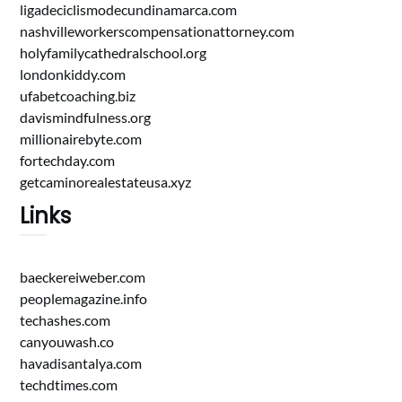
ligadeciclismodecundinamarca.com
nashvilleworkerscompensationattorney.com
holyfamilycathedralschool.org
londonkiddy.com
ufabetcoaching.biz
davismindfulness.org
millionairebyte.com
fortechday.com
getcaminorealestateusa.xyz
Links
baeckereiweber.com
peoplemagazine.info
techashes.com
canyouwash.co
havadisantalya.com
techdtimes.com