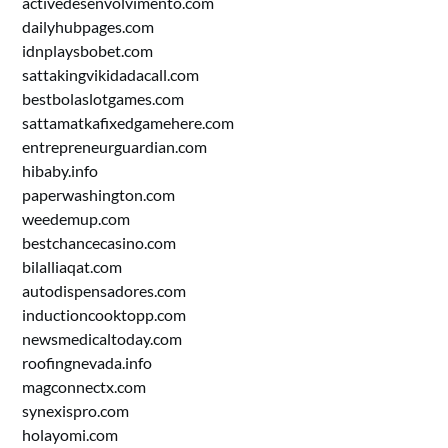
activedesenvolvimento.com
dailyhubpages.com
idnplaysbobet.com
sattakingvikidadacall.com
bestbolaslotgames.com
sattamatkafixedgamehere.com
entrepreneurguardian.com
hibaby.info
paperwashington.com
weedemup.com
bestchancecasino.com
bilalliaqat.com
autodispensadores.com
inductioncooktopp.com
newsmedicaltoday.com
roofingnevada.info
magconnectx.com
synexispro.com
holayomi.com