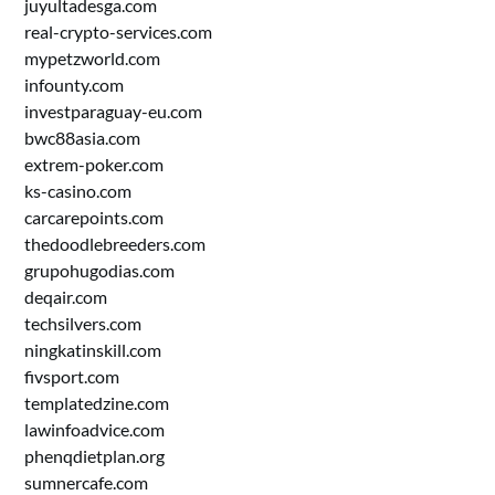
juyultadesga.com
real-crypto-services.com
mypetzworld.com
infounty.com
investparaguay-eu.com
bwc88asia.com
extrem-poker.com
ks-casino.com
carcarepoints.com
thedoodlebreeders.com
grupohugodias.com
deqair.com
techsilvers.com
ningkatinskill.com
fivsport.com
templatedzine.com
lawinfoadvice.com
phenqdietplan.org
sumnercafe.com