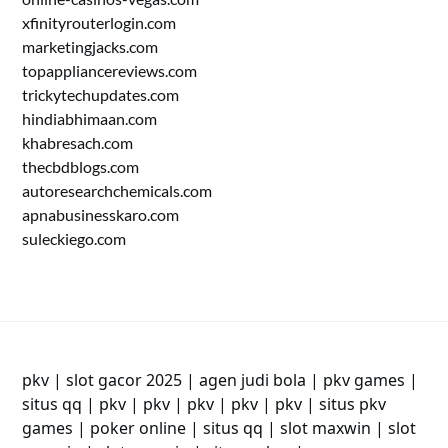
xfinityrouterlogin.com
marketingjacks.com
topappliancereviews.com
trickytechupdates.com
hindiabhimaan.com
khabresach.com
thecbdblogs.com
autoresearchchemicals.com
apnabusinesskaro.com
suleckiego.com
pkv
|
slot gacor 2025
|
agen judi bola
|
pkv games
|
situs qq
|
pkv
|
pkv
|
pkv
|
pkv
|
pkv
|
situs pkv
games
|
poker online
|
situs qq
|
slot maxwin
|
slot