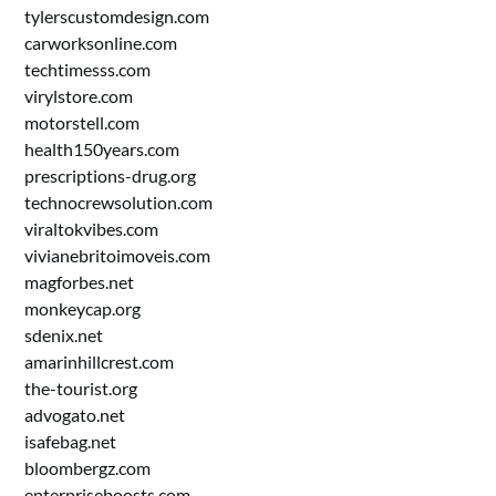
tylerscustomdesign.com
carworksonline.com
techtimesss.com
virylstore.com
motorstell.com
health150years.com
prescriptions-drug.org
technocrewsolution.com
viraltokvibes.com
vivianebritoimoveis.com
magforbes.net
monkeycap.org
sdenix.net
amarinhillcrest.com
the-tourist.org
advogato.net
isafebag.net
bloombergz.com
enterpriseboosts.com