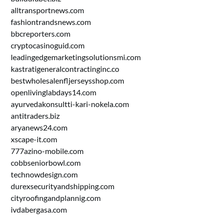
alltransportnews.com
fashiontrandsnews.com
bbcreporters.com
cryptocasinoguid.com
leadingedgemarketingsolutionsmi.com
kastratigeneralcontractinginc.co
bestwholesalenfljerseysshop.com
openlivinglabdays14.com
ayurvedakonsultti-kari-nokela.com
antitraders.biz
aryanews24.com
xscape-it.com
777azino-mobile.com
cobbseniorbowl.com
technowdesign.com
durexsecurityandshipping.com
cityroofingandplannig.com
ivdabergasa.com