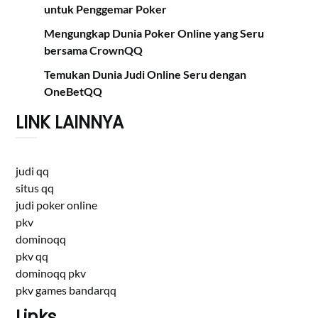
untuk Penggemar Poker
Mengungkap Dunia Poker Online yang Seru
bersama CrownQQ
Temukan Dunia Judi Online Seru dengan
OneBetQQ
LINK LAINNYA
judi qq
situs qq
judi poker online
pkv
dominoqq
pkv qq
dominoqq pkv
pkv games bandarqq
Links