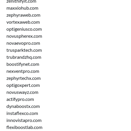
zenithifyit.com
maxxiohub.com
zephyraweb.com
vortexaweb.com
optigeniusco.com
novuspherex.com
novaevopro.com
trusparktech.com
trubrandzhq.com
boostifynet.com
nexventpro.com
zephyrtechx.com
optigoxpert.com
novuswayz.com
actifypro.com
dynaboostx.com
instaflexco.com
innovistapro.com
flexiboostlab.com