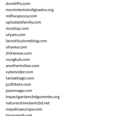
dunetflix.com
movimientoindignados.org
milfxxxpussy.com
uptodatefamily.com
musitop.com
utyam.com
lacostituzioneblog.com
ohyeea.com
zhitiemoe.com
nungkub.com
anotherindian.com
xylemcider.com
taniaetiago.com
juzfitketo.com
pasomaga.com
impactgardencbdgummies.org
naturesstimulantcbd.net
nopalinaeuropa.com
biomagnify.net