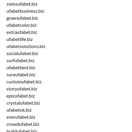
swissufabet.biz
ufabetbusiness.biz
greenufabet.biz
ufabetcolor.biz
extraufabet.biz
ufabetlife.biz
ufabetsolutions.biz
socialufabet.biz
surfufabet.biz
ufabetbest.biz
sureufabet.biz
customufabet.biz
storyufabet.biz
epicufabet.biz
crystalufabet.biz
ufabetok.biz
everufabet.biz
crowdufabet.biz
buildufabet.biz