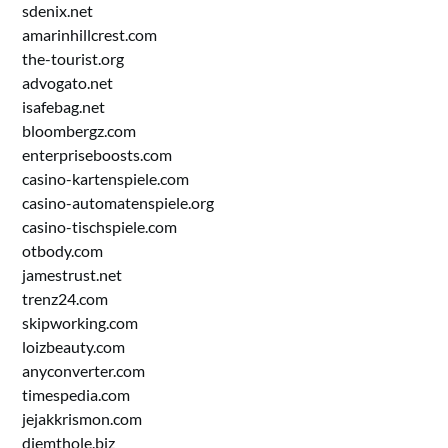
sdenix.net
amarinhillcrest.com
the-tourist.org
advogato.net
isafebag.net
bloombergz.com
enterpriseboosts.com
casino-kartenspiele.com
casino-automatenspiele.org
casino-tischspiele.com
otbody.com
jamestrust.net
trenz24.com
skipworking.com
loizbeauty.com
anyconverter.com
timespedia.com
jejakkrismon.com
diemthole.biz