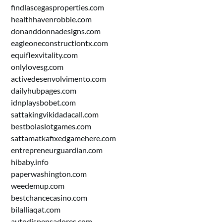
findlascegasproperties.com
healthhavenrobbie.com
donanddonnadesigns.com
eagleoneconstructiontx.com
equiflexvitality.com
onlylovesg.com
activedesenvolvimento.com
dailyhubpages.com
idnplaysbobet.com
sattakingvikidadacall.com
bestbolaslotgames.com
sattamatkafixedgamehere.com
entrepreneurguardian.com
hibaby.info
paperwashington.com
weedemup.com
bestchancecasino.com
bilalliaqat.com
autodispensadores.com