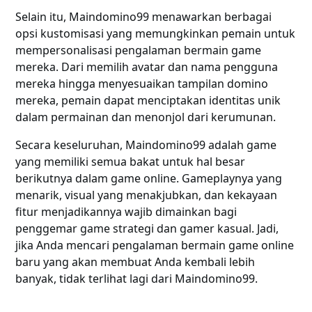
Selain itu, Maindomino99 menawarkan berbagai
opsi kustomisasi yang memungkinkan pemain untuk
mempersonalisasi pengalaman bermain game
mereka. Dari memilih avatar dan nama pengguna
mereka hingga menyesuaikan tampilan domino
mereka, pemain dapat menciptakan identitas unik
dalam permainan dan menonjol dari kerumunan.
Secara keseluruhan, Maindomino99 adalah game
yang memiliki semua bakat untuk hal besar
berikutnya dalam game online. Gameplaynya yang
menarik, visual yang menakjubkan, dan kekayaan
fitur menjadikannya wajib dimainkan bagi
penggemar game strategi dan gamer kasual. Jadi,
jika Anda mencari pengalaman bermain game online
baru yang akan membuat Anda kembali lebih
banyak, tidak terlihat lagi dari Maindomino99.