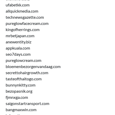
ufabetkk.com
allquickmedia.com
technewsgazette.com
pureglowfacecream.com
kingofherrings.com
mrbetjapan.com
anewentity.biz
appkuala.com
seo7days.com
pureglowcream.com
bloemenbezorgenvandaag.com
secrettohairgrowth.com
tasteofthaitogo.com
bunnynkitty.com
bezopasnik.org
fjmnxga.com
saigonstartransport.com
bangmaxwin.com