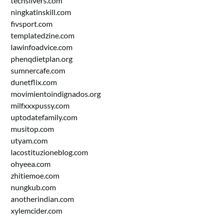
techsilvers.com
ningkatinskill.com
fivsport.com
templatedzine.com
lawinfoadvice.com
phenqdietplan.org
sumnercafe.com
dunetflix.com
movimientoindignados.org
milfxxxpussy.com
uptodatefamily.com
musitop.com
utyam.com
lacostituzioneblog.com
ohyeea.com
zhitiemoe.com
nungkub.com
anotherindian.com
xylemcider.com