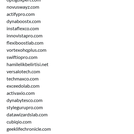
novuswayz.com
actifypro.com
dynaboostx.com
instaflexco.com
innovistapro.com
flexiboostlab.com
vortexohqplus.com
swiftiopro.com
hamilelikbelirtisi.net
versalotech.com
techmaxco.com
exceedolab.com
activaxio.com
dynabytesco.com
stylegurupro.com
datawizardslab.com
cubiqio.com
geeklifechronicle.com