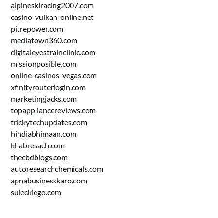
alpineskiracing2007.com
casino-vulkan-online.net
pitrepower.com
mediatown360.com
digitaleyestrainclinic.com
missionposible.com
online-casinos-vegas.com
xfinityrouterlogin.com
marketingjacks.com
topappliancereviews.com
trickytechupdates.com
hindiabhimaan.com
khabresach.com
thecbdblogs.com
autoresearchchemicals.com
apnabusinesskaro.com
suleckiego.com