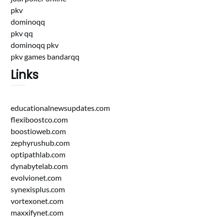
pkv
dominoqq
pkv qq
dominoqq pkv
pkv games bandarqq
Links
educationalnewsupdates.com
flexiboostco.com
boostioweb.com
zephyrushub.com
optipathlab.com
dynabytelab.com
evolvionet.com
synexisplus.com
vortexonet.com
maxxifynet.com