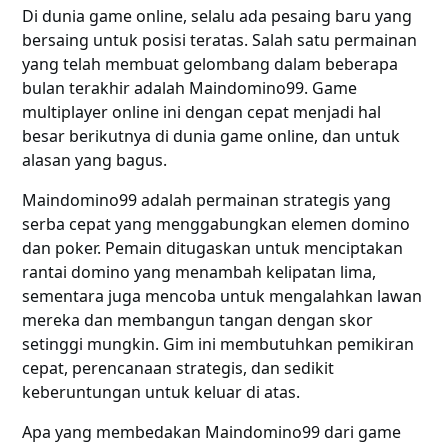
Di dunia game online, selalu ada pesaing baru yang
bersaing untuk posisi teratas. Salah satu permainan
yang telah membuat gelombang dalam beberapa
bulan terakhir adalah Maindomino99. Game
multiplayer online ini dengan cepat menjadi hal
besar berikutnya di dunia game online, dan untuk
alasan yang bagus.
Maindomino99 adalah permainan strategis yang
serba cepat yang menggabungkan elemen domino
dan poker. Pemain ditugaskan untuk menciptakan
rantai domino yang menambah kelipatan lima,
sementara juga mencoba untuk mengalahkan lawan
mereka dan membangun tangan dengan skor
setinggi mungkin. Gim ini membutuhkan pemikiran
cepat, perencanaan strategis, dan sedikit
keberuntungan untuk keluar di atas.
Apa yang membedakan Maindomino99 dari game