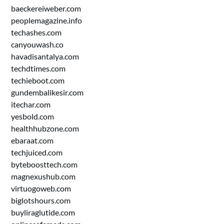
baeckereiweber.com
peoplemagazine.info
techashes.com
canyouwash.co
havadisantalya.com
techdtimes.com
techieboot.com
gundembalikesir.com
itechar.com
yesbold.com
healthhubzone.com
ebaraat.com
techjuiced.com
byteboosttech.com
magnexushub.com
virtuogoweb.com
biglotshours.com
buyliraglutide.com