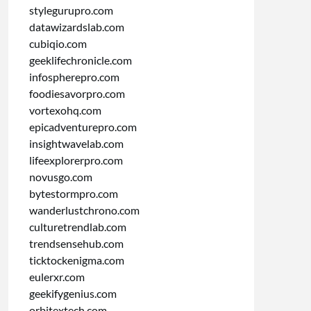
stylegurupro.com
datawizardslab.com
cubiqio.com
geeklifechronicle.com
infospherepro.com
foodiesavorpro.com
vortexohq.com
epicadventurepro.com
insightwavelab.com
lifeexplorerpro.com
novusgo.com
bytestormpro.com
wanderlustchrono.com
culturetrendlab.com
trendsensehub.com
ticktockenigma.com
eulerxr.com
geekifygenius.com
orbitextech.com