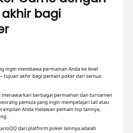
akhir bagi
er
g ingin membawa permainan Anda ke level
Q – tujuan akhir bagi pemain poker dari semua
ng menawarkan berbagai permainan dan turnamen
eorang pemula yang ingin mempelajari tali atau
erampilan Anda melawan pemain top lainnya,
ng.
rioQQ dari platform poker lainnya adalah