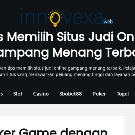
s Memilih Situs Judi On
ampang Menang Terba
an tips memilih situs judi online gampang menang terbaik. Pelaja
n situs yang menawarkan peluang menang tinggi dan layanan ber
s
Slot
Casino
Sbobet88
Poker
Togel
oker Game dengan