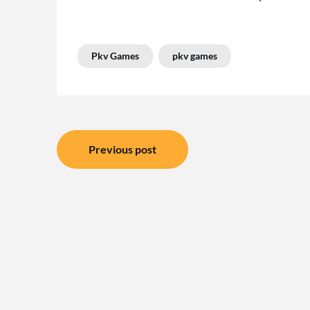
Pkv Games
pkv games
Post
Previous post
navigation