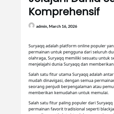
Komprehensif
admin,
March 16, 2026
Suryaqq adalah platform online populer ya
permainan untuk pengguna dari seluruh dun
olahraga, Suryaqq memiliki sesuatu untuk se
menjelajahi dunia Suryaqq dan memberikan 
Salah satu fitur utama Suryaqq adalah ant
mudah dinavigasi, dengan semua permainan 
seorang penjudi berpengalaman atau pemu
memberikan kemudahan untuk memulai.
Salah satu fitur paling populer dari Suryaq
permainan favorit tradisional seperti black