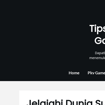
Skip
to
content
Tip
G
Dapatk
menemuka
Home
Pkv Game
Jelajahi Dunia S