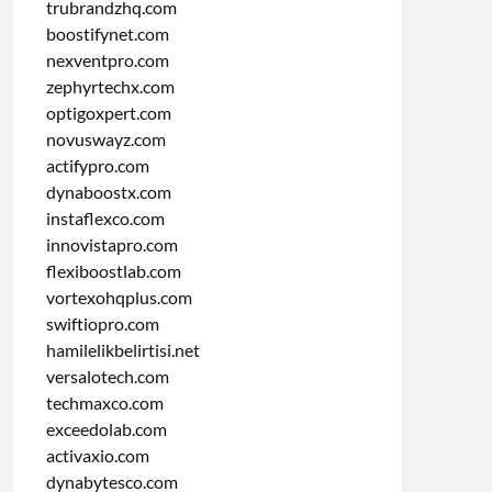
trubrandzhq.com
boostifynet.com
nexventpro.com
zephyrtechx.com
optigoxpert.com
novuswayz.com
actifypro.com
dynaboostx.com
instaflexco.com
innovistapro.com
flexiboostlab.com
vortexohqplus.com
swiftiopro.com
hamilelikbelirtisi.net
versalotech.com
techmaxco.com
exceedolab.com
activaxio.com
dynabytesco.com