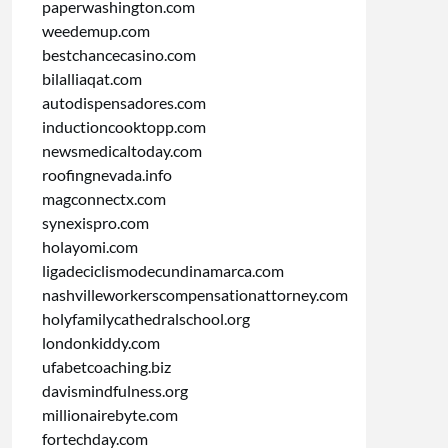
paperwashington.com
weedemup.com
bestchancecasino.com
bilalliaqat.com
autodispensadores.com
inductioncooktopp.com
newsmedicaltoday.com
roofingnevada.info
magconnectx.com
synexispro.com
holayomi.com
ligadeciclismodecundinamarca.com
nashvilleworkerscompensationattorney.com
holyfamilycathedralschool.org
londonkiddy.com
ufabetcoaching.biz
davismindfulness.org
millionairebyte.com
fortechday.com