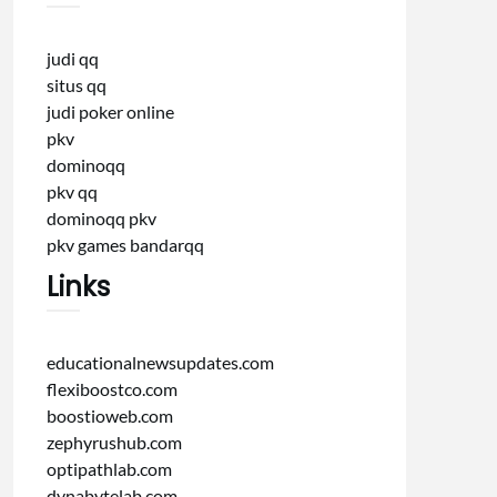
judi qq
situs qq
judi poker online
pkv
dominoqq
pkv qq
dominoqq pkv
pkv games bandarqq
Links
educationalnewsupdates.com
flexiboostco.com
boostioweb.com
zephyrushub.com
optipathlab.com
dynabytelab.com