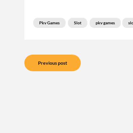
Pkv Games
Slot
pkv games
sl
Post
Previous post
navigation