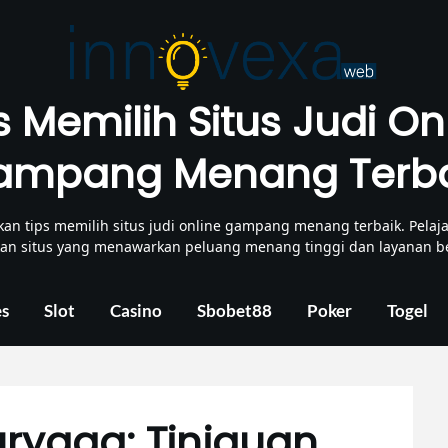
s Memilih Situs Judi On
ampang Menang Terba
an tips memilih situs judi online gampang menang terbaik. Pelaja
n situs yang menawarkan peluang menang tinggi dan layanan ber
s
Slot
Casino
Sbobet88
Poker
Togel
uryaqq: Tinjauan