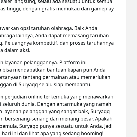
dealer langsung, selalu ada sesuatu untuk semua
tas tinggi, dengan grafis memukau dan gameplay
awarkan opsi taruhan olahraga. Baik Anda
lahraga lainnya, Anda dapat memasang taruhan
q. Peluangnya kompetitif, dan proses taruhannya
 dalam aksi.
ah layanan pelanggannya. Platform ini
a bisa mendapatkan bantuan kapan pun Anda
rtanyaan tentang permainan atau memerlukan
nggan di Suryaqq selalu siap membantu.
orm perjudian online terkemuka yang menawarkan
ri seluruh dunia. Dengan antarmuka yang ramah
n layanan pelanggan yang sangat baik, Suryaqq
ngin bersenang-senang dan menang besar. Apakah
emula, Suryaqq punya sesuatu untuk Anda. Jadi
hari ini dan lihat apa yang sedang booming!