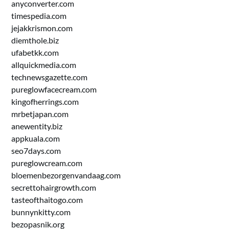
anyconverter.com
timespedia.com
jejakkrismon.com
diemthole.biz
ufabetkk.com
allquickmedia.com
technewsgazette.com
pureglowfacecream.com
kingofherrings.com
mrbetjapan.com
anewentity.biz
appkuala.com
seo7days.com
pureglowcream.com
bloemenbezorgenvandaag.com
secrettohairgrowth.com
tasteofthaitogo.com
bunnynkitty.com
bezopasnik.org