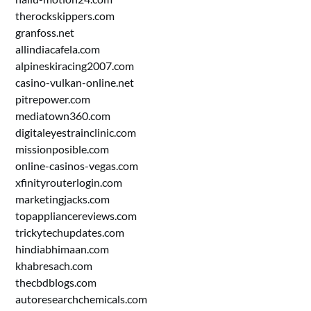
therockskippers.com
granfoss.net
allindiacafela.com
alpineskiracing2007.com
casino-vulkan-online.net
pitrepower.com
mediatown360.com
digitaleyestrainclinic.com
missionposible.com
online-casinos-vegas.com
xfinityrouterlogin.com
marketingjacks.com
topappliancereviews.com
trickytechupdates.com
hindiabhimaan.com
khabresach.com
thecbdblogs.com
autoresearchchemicals.com