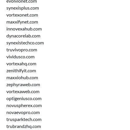
evolvionet.com
synexisplus.com
vortexonet.com
maxxifynet.com
innovexahub.com
dynacorelab.com
synexistechco.com
truvivopro.com
vividusco.com
vortexahq.com
zenithifyit.com
maxxiohub.com
zephyraweb.com
vortexaweb.com
optigeniusco.com
novuspherex.com
novaevopro.com
trusparktech.com
trubrandzhq.com