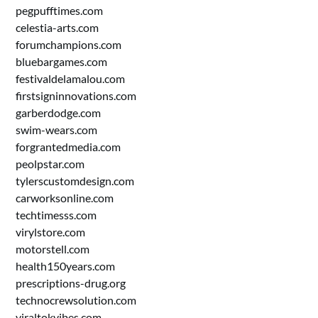
pegpufftimes.com
celestia-arts.com
forumchampions.com
bluebargames.com
festivaldelamalou.com
firstsigninnovations.com
garberdodge.com
swim-wears.com
forgrantedmedia.com
peolpstar.com
tylerscustomdesign.com
carworksonline.com
techtimesss.com
virylstore.com
motorstell.com
health150years.com
prescriptions-drug.org
technocrewsolution.com
viraltokvibes.com