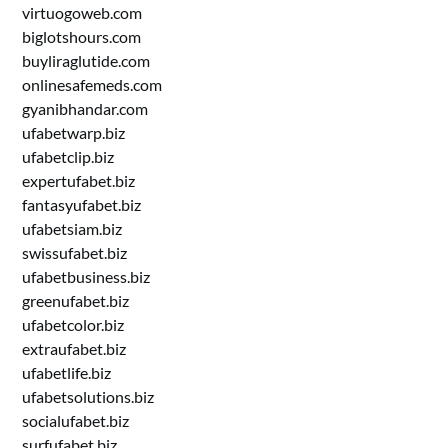
virtuogoweb.com
biglotshours.com
buyliraglutide.com
onlinesafemeds.com
gyanibhandar.com
ufabetwarp.biz
ufabetclip.biz
expertufabet.biz
fantasyufabet.biz
ufabetsiam.biz
swissufabet.biz
ufabetbusiness.biz
greenufabet.biz
ufabetcolor.biz
extraufabet.biz
ufabetlife.biz
ufabetsolutions.biz
socialufabet.biz
surfufabet.biz