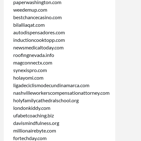
paperwashington.com
weedemup.com
bestchancecasino.com
bilalliaqat.com
autodispensadores.com
inductioncooktopp.com
newsmedicaltoday.com
roofingnevada.info
magconnectx.com
synexispro.com
holayomi.com
ligadeciclismodecundinamarca.com
nashvilleworkerscompensationattorney.com
holyfamilycathedralschool.org
londonkiddy.com
ufabetcoaching.biz
davismindfulness.org
millionairebyte.com
fortechday.com