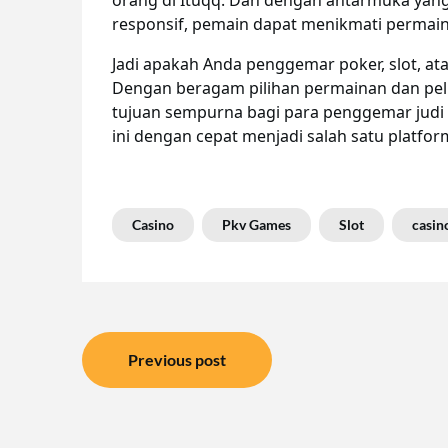
responsif, pemain dapat menikmati permai
Jadi apakah Anda penggemar poker, slot, at
Dengan beragam pilihan permainan dan pel
tujuan sempurna bagi para penggemar judi o
ini dengan cepat menjadi salah satu platform
Casino
Pkv Games
Slot
casin
Post
Previous post
navigation