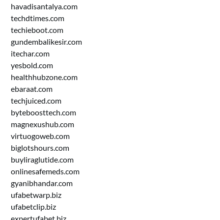
havadisantalya.com
techdtimes.com
techieboot.com
gundembalikesir.com
itechar.com
yesbold.com
healthhubzone.com
ebaraat.com
techjuiced.com
byteboosttech.com
magnexushub.com
virtuogoweb.com
biglotshours.com
buyliraglutide.com
onlinesafemeds.com
gyanibhandar.com
ufabetwarp.biz
ufabetclip.biz
expertufabet.biz