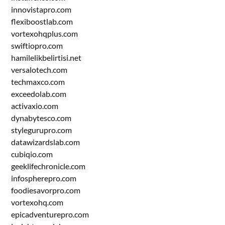
innovistapro.com
flexiboostlab.com
vortexohqplus.com
swiftiopro.com
hamilelikbelirtisi.net
versalotech.com
techmaxco.com
exceedolab.com
activaxio.com
dynabytesco.com
stylegurupro.com
datawizardslab.com
cubiqio.com
geeklifechronicle.com
infospherepro.com
foodiesavorpro.com
vortexohq.com
epicadventurepro.com