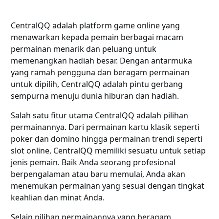
CentralQQ adalah platform game online yang
menawarkan kepada pemain berbagai macam
permainan menarik dan peluang untuk
memenangkan hadiah besar. Dengan antarmuka
yang ramah pengguna dan beragam permainan
untuk dipilih, CentralQQ adalah pintu gerbang
sempurna menuju dunia hiburan dan hadiah.
Salah satu fitur utama CentralQQ adalah pilihan
permainannya. Dari permainan kartu klasik seperti
poker dan domino hingga permainan trendi seperti
slot online, CentralQQ memiliki sesuatu untuk setiap
jenis pemain. Baik Anda seorang profesional
berpengalaman atau baru memulai, Anda akan
menemukan permainan yang sesuai dengan tingkat
keahlian dan minat Anda.
Selain pilihan permainannya yang beragam,