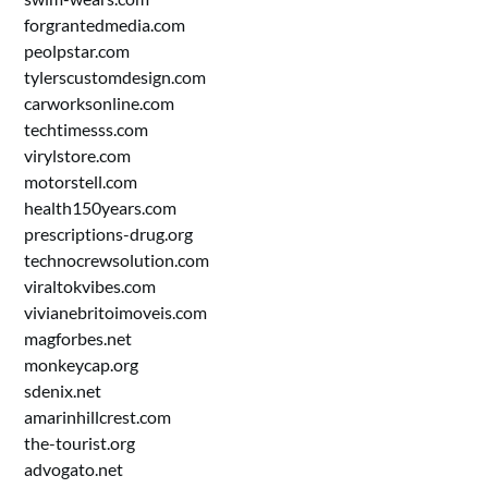
forgrantedmedia.com
peolpstar.com
tylerscustomdesign.com
carworksonline.com
techtimesss.com
virylstore.com
motorstell.com
health150years.com
prescriptions-drug.org
technocrewsolution.com
viraltokvibes.com
vivianebritoimoveis.com
magforbes.net
monkeycap.org
sdenix.net
amarinhillcrest.com
the-tourist.org
advogato.net