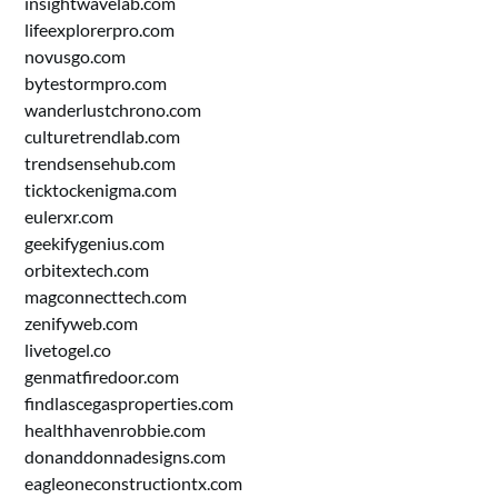
insightwavelab.com
lifeexplorerpro.com
novusgo.com
bytestormpro.com
wanderlustchrono.com
culturetrendlab.com
trendsensehub.com
ticktockenigma.com
eulerxr.com
geekifygenius.com
orbitextech.com
magconnecttech.com
zenifyweb.com
livetogel.co
genmatfiredoor.com
findlascegasproperties.com
healthhavenrobbie.com
donanddonnadesigns.com
eagleoneconstructiontx.com