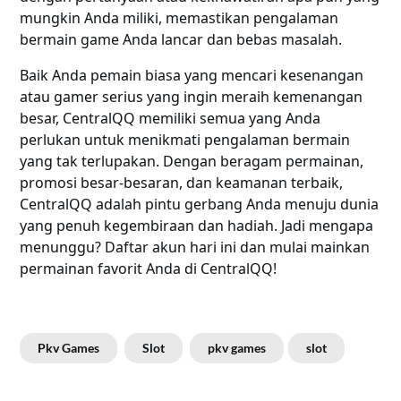
mungkin Anda miliki, memastikan pengalaman
bermain game Anda lancar dan bebas masalah.
Baik Anda pemain biasa yang mencari kesenangan
atau gamer serius yang ingin meraih kemenangan
besar, CentralQQ memiliki semua yang Anda
perlukan untuk menikmati pengalaman bermain
yang tak terlupakan. Dengan beragam permainan,
promosi besar-besaran, dan keamanan terbaik,
CentralQQ adalah pintu gerbang Anda menuju dunia
yang penuh kegembiraan dan hadiah. Jadi mengapa
menunggu? Daftar akun hari ini dan mulai mainkan
permainan favorit Anda di CentralQQ!
Pkv Games
Slot
pkv games
slot