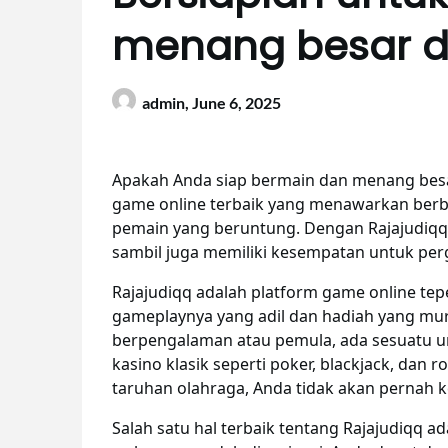
menang besar d
admin,
June 6, 2025
Apakah Anda siap bermain dan menang besar? 
game online terbaik yang menawarkan ber
pemain yang beruntung. Dengan Rajajudiqq
sambil juga memiliki kesempatan untuk perg
Rajajudiqq adalah platform game online te
gameplaynya yang adil dan hadiah yang mu
berpengalaman atau pemula, ada sesuatu un
kasino klasik seperti poker, blackjack, dan r
taruhan olahraga, Anda tidak akan pernah ke
Salah satu hal terbaik tentang Rajajudiqq 