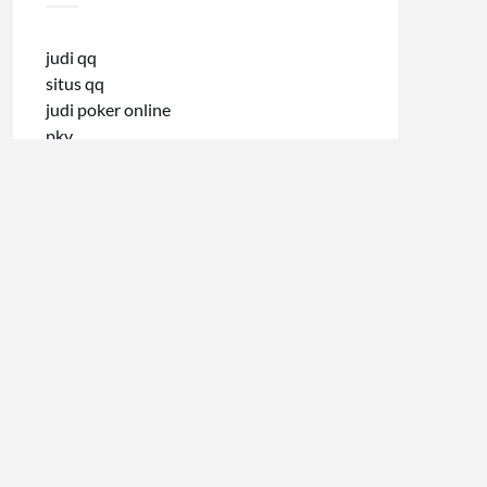
judi qq
situs qq
judi poker online
pkv
dominoqq
pkv qq
dominoqq pkv
pkv games bandarqq
Links
educationalnewsupdates.com
flexiboostco.com
boostioweb.com
zephyrushub.com
optipathlab.com
dynabytelab.com