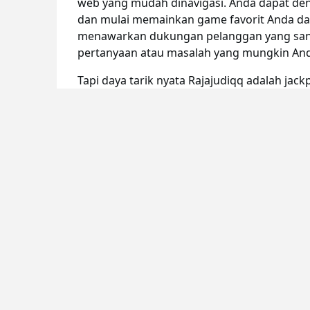
web yang mudah dinavigasi. Anda dapat d
dan mulai memainkan game favorit Anda dal
menawarkan dukungan pelanggan yang san
pertanyaan atau masalah yang mungkin Anda 
Tapi daya tarik nyata Rajajudiqq adalah ja
dan promosi reguler, Anda memiliki kesemp
untuk bermain. Bayangkan memukul jackpo
poker berisiko tinggi-kemungkinan tidak ter
Jadi, tunggu apa lagi? Bersiaplah untuk ber
Daftar untuk akun, buat setoran, dan mula
pergi dengan hadiah besar. Dengan Rajajudi
menarik. Jangan lewatkan kesempatan Anda
Rajajudiqq sekarang!
Pkv Games
Sbobet88
Slot
jud