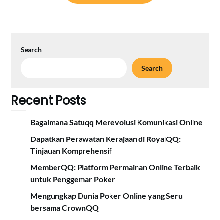
Search
Search
Recent Posts
Bagaimana Satuqq Merevolusi Komunikasi Online
Dapatkan Perawatan Kerajaan di RoyalQQ:
Tinjauan Komprehensif
MemberQQ: Platform Permainan Online Terbaik
untuk Penggemar Poker
Mengungkap Dunia Poker Online yang Seru
bersama CrownQQ