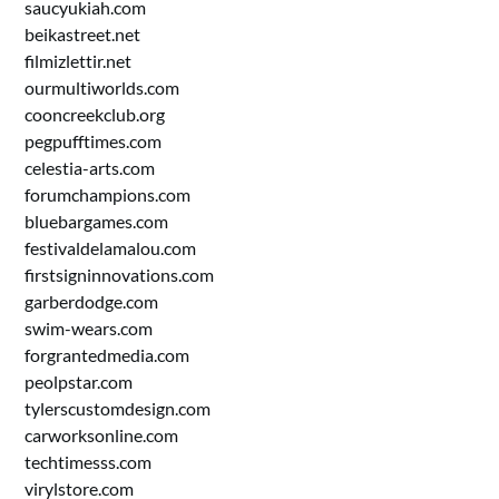
saucyukiah.com
beikastreet.net
filmizlettir.net
ourmultiworlds.com
cooncreekclub.org
pegpufftimes.com
celestia-arts.com
forumchampions.com
bluebargames.com
festivaldelamalou.com
firstsigninnovations.com
garberdodge.com
swim-wears.com
forgrantedmedia.com
peolpstar.com
tylerscustomdesign.com
carworksonline.com
techtimesss.com
virylstore.com