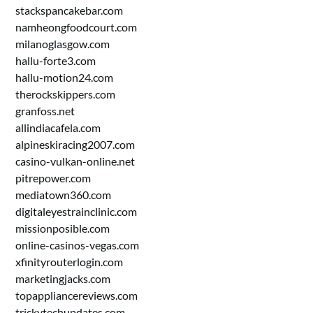
stackspancakebar.com
namheongfoodcourt.com
milanoglasgow.com
hallu-forte3.com
hallu-motion24.com
therockskippers.com
granfoss.net
allindiacafela.com
alpineskiracing2007.com
casino-vulkan-online.net
pitrepower.com
mediatown360.com
digitaleyestrainclinic.com
missionposible.com
online-casinos-vegas.com
xfinityrouterlogin.com
marketingjacks.com
topappliancereviews.com
trickytechupdates.com