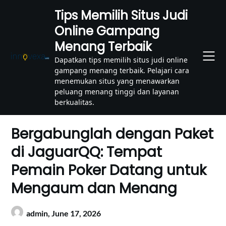
Skip
Tips Memilih Situs Judi
to
Online Gampang
content
Menang Terbaik
Dapatkan tips memilih situs judi online
gampang menang terbaik. Pelajari cara
menemukan situs yang menawarkan
peluang menang tinggi dan layanan
berkualitas.
Bergabunglah dengan Paket
di JaguarQQ: Tempat
Pemain Poker Datang untuk
Mengaum dan Menang
admin,
June 17, 2026