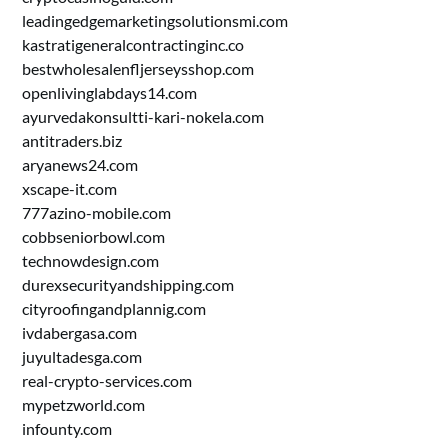
leadingedgemarketingsolutionsmi.com
kastratigeneralcontractinginc.co
bestwholesalenfljerseysshop.com
openlivinglabdays14.com
ayurvedakonsultti-kari-nokela.com
antitraders.biz
aryanews24.com
xscape-it.com
777azino-mobile.com
cobbseniorbowl.com
technowdesign.com
durexsecurityandshipping.com
cityroofingandplannig.com
ivdabergasa.com
juyultadesga.com
real-crypto-services.com
mypetzworld.com
infounty.com