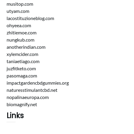
musitop.com
utyam.com
lacostituzioneblog.com
ohyeea.com
zhitiemoe.com
nungkub.com
anotherindian.com
xylemcider.com
taniaetiago.com
juzfitketo.com
pasomaga.com
impactgardencbdgummies.org
naturesstimulantcbd.net
nopalinaeuropa.com
biomagnify.net
Links