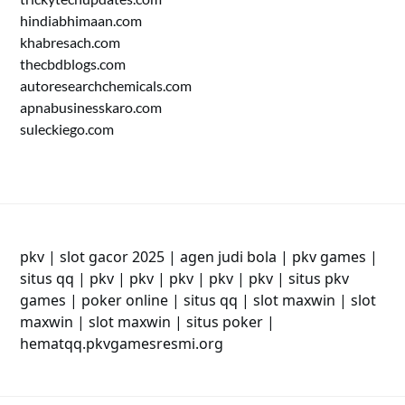
hindiabhimaan.com
khabresach.com
thecbdblogs.com
autoresearchchemicals.com
apnabusinesskaro.com
suleckiego.com
pkv
|
slot gacor 2025
|
agen judi bola
|
pkv games
|
situs qq
|
pkv
|
pkv
|
pkv
|
pkv
|
pkv
|
situs pkv
games
|
poker online
|
situs qq
|
slot maxwin
|
slot
maxwin
|
slot maxwin
|
situs poker
|
hematqq.pkvgamesresmi.org