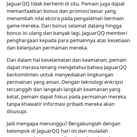
JaguarQQ tidak berhenti di situ. Pemain juga dapat
memanfaatkan bonus dan promosi besar yang
menambah nilai ekstra pada pengalaman bermain
game mereka. Dari bonus selamat datang hingga
bonus isi ulang dan banyak lagi, JaguarQQ memberi
penghargaan kepada para pemainnya atas kesetiaan
dan kelanjutan permainan mereka.
Dan dalam hal keselamatan dan keamanan, pemain
dapat merasa tenang mengetahui bahwa JaguarQQ
berkomitmen untuk menyediakan lingkungan
permainan yang aman. Dengan teknologi enkripsi
tercanggih dan langkah-langkah keamanan yang
ketat, pemain dapat fokus pada permainan mereka
tanpa khawatir informasi pribadi mereka akan
disusupi.
Jadi mengapa menunggu? Bergabunglah dengan
kelompok di JaguarQQ hari ini dan mulailah