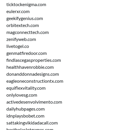
ticktockenigma.com
eulerxr.com
geekifygenius.com
orbitextech.com
magconnecttech.com
zenifyweb.com
livetogel.co
genmatfiredoor.com
findlascegasproperties.com
healthhavenrobbie.com
donanddonnadesigns.com
eagleoneconstructiontx.com
equiflexvitality.com
onlylovesg.com
activedesenvolvimento.com
dailyhubpages.com
idnplaysbobet.com
sattakingvikidadacall.com
bestbolaslotgames.com