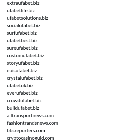
extraufabet.biz
ufabetlife.biz
ufabetsolutions.biz
socialufabet.biz
surfufabet.biz
ufabetbest.biz
sureufabet.biz
customufabet.biz
storyufabet.biz
epicufabet.biz
crystalufabet.biz
ufabetok.biz
everufabet.biz
crowdufabet.biz
buildufabet.biz
alltransportnews.com
fashiontrandsnews.com
bbcreporters.com
cryptocasinoguid.com