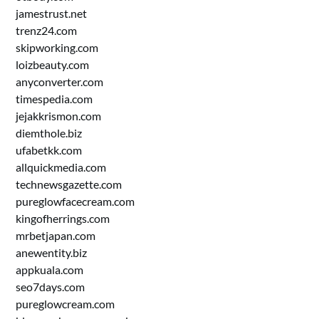
jamestrust.net
trenz24.com
skipworking.com
loizbeauty.com
anyconverter.com
timespedia.com
jejakkrismon.com
diemthole.biz
ufabetkk.com
allquickmedia.com
technewsgazette.com
pureglowfacecream.com
kingofherrings.com
mrbetjapan.com
anewentity.biz
appkuala.com
seo7days.com
pureglowcream.com