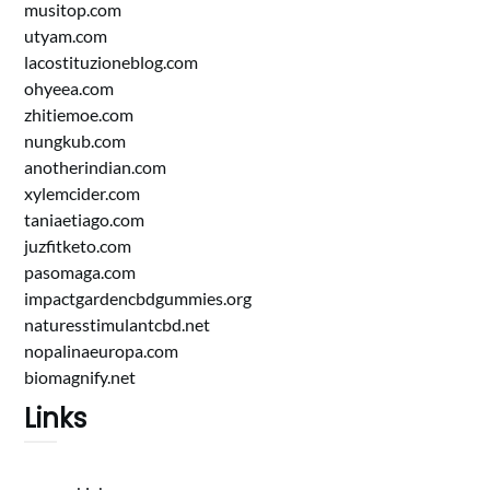
musitop.com
utyam.com
lacostituzioneblog.com
ohyeea.com
zhitiemoe.com
nungkub.com
anotherindian.com
xylemcider.com
taniaetiago.com
juzfitketo.com
pasomaga.com
impactgardencbdgummies.org
naturesstimulantcbd.net
nopalinaeuropa.com
biomagnify.net
Links