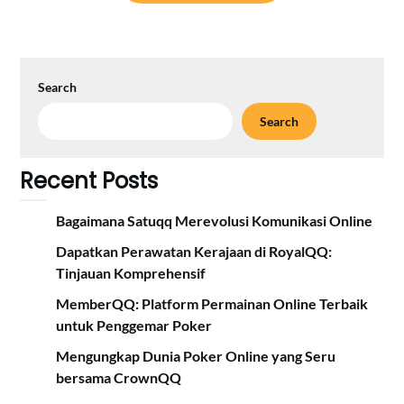
Search
Search
Recent Posts
Bagaimana Satuqq Merevolusi Komunikasi Online
Dapatkan Perawatan Kerajaan di RoyalQQ:
Tinjauan Komprehensif
MemberQQ: Platform Permainan Online Terbaik
untuk Penggemar Poker
Mengungkap Dunia Poker Online yang Seru
bersama CrownQQ