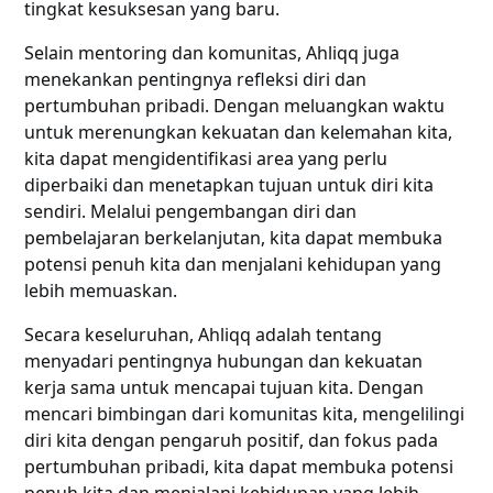
tingkat kesuksesan yang baru.
Selain mentoring dan komunitas, Ahliqq juga
menekankan pentingnya refleksi diri dan
pertumbuhan pribadi. Dengan meluangkan waktu
untuk merenungkan kekuatan dan kelemahan kita,
kita dapat mengidentifikasi area yang perlu
diperbaiki dan menetapkan tujuan untuk diri kita
sendiri. Melalui pengembangan diri dan
pembelajaran berkelanjutan, kita dapat membuka
potensi penuh kita dan menjalani kehidupan yang
lebih memuaskan.
Secara keseluruhan, Ahliqq adalah tentang
menyadari pentingnya hubungan dan kekuatan
kerja sama untuk mencapai tujuan kita. Dengan
mencari bimbingan dari komunitas kita, mengelilingi
diri kita dengan pengaruh positif, dan fokus pada
pertumbuhan pribadi, kita dapat membuka potensi