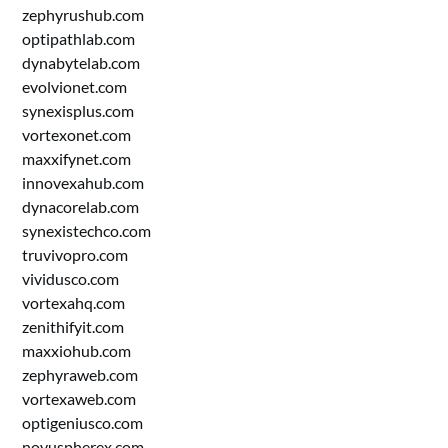
zephyrushub.com
optipathlab.com
dynabytelab.com
evolvionet.com
synexisplus.com
vortexonet.com
maxxifynet.com
innovexahub.com
dynacorelab.com
synexistechco.com
truvivopro.com
vividusco.com
vortexahq.com
zenithifyit.com
maxxiohub.com
zephyraweb.com
vortexaweb.com
optigeniusco.com
novuspherex.com