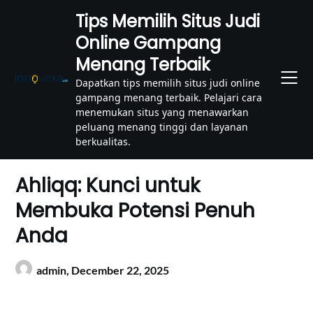
Skip
Tips Memilih Situs Judi
to
Online Gampang
content
Menang Terbaik
Dapatkan tips memilih situs judi online
gampang menang terbaik. Pelajari cara
menemukan situs yang menawarkan
peluang menang tinggi dan layanan
berkualitas.
Ahliqq: Kunci untuk
Membuka Potensi Penuh
Anda
admin,
December 22, 2025