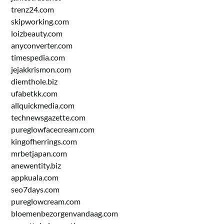
trenz24.com
skipworking.com
loizbeauty.com
anyconverter.com
timespedia.com
jejakkrismon.com
diemthole.biz
ufabetkk.com
allquickmedia.com
technewsgazette.com
pureglowfacecream.com
kingofherrings.com
mrbetjapan.com
anewentity.biz
appkuala.com
seo7days.com
pureglowcream.com
bloemenbezorgenvandaag.com