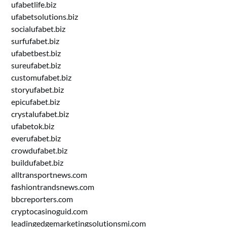
ufabetlife.biz
ufabetsolutions.biz
socialufabet.biz
surfufabet.biz
ufabetbest.biz
sureufabet.biz
customufabet.biz
storyufabet.biz
epicufabet.biz
crystalufabet.biz
ufabetok.biz
everufabet.biz
crowdufabet.biz
buildufabet.biz
alltransportnews.com
fashiontrandsnews.com
bbcreporters.com
cryptocasinoguid.com
leadingedgemarketingsolutionsmi.com