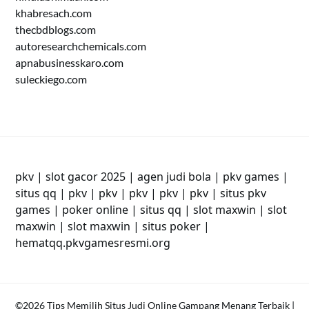
khabresach.com
thecbdblogs.com
autoresearchchemicals.com
apnabusinesskaro.com
suleckiego.com
pkv
|
slot gacor 2025
|
agen judi bola
|
pkv games
|
situs qq
|
pkv
|
pkv
|
pkv
|
pkv
|
pkv
|
situs pkv
games
|
poker online
|
situs qq
|
slot maxwin
|
slot
maxwin
|
slot maxwin
|
situs poker
|
hematqq.pkvgamesresmi.org
©2026 Tips Memilih Situs Judi Online Gampang Menang Terbaik
|