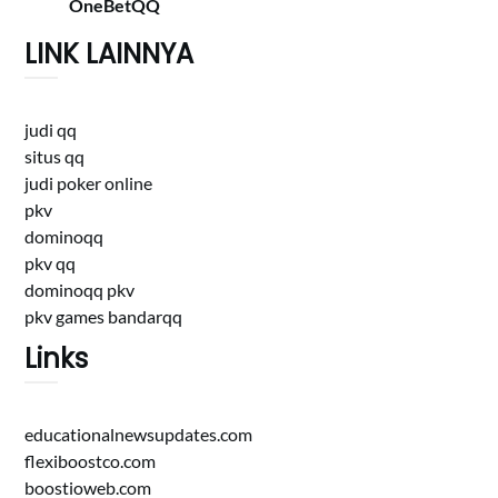
OneBetQQ
LINK LAINNYA
judi qq
situs qq
judi poker online
pkv
dominoqq
pkv qq
dominoqq pkv
pkv games bandarqq
Links
educationalnewsupdates.com
flexiboostco.com
boostioweb.com