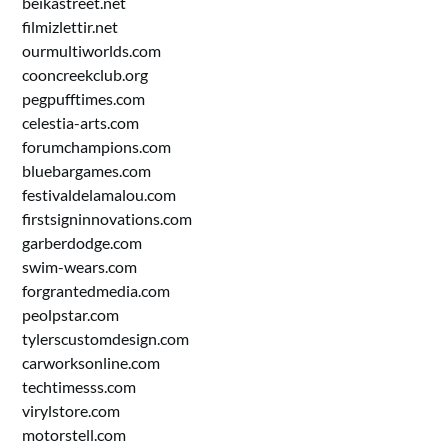
beikastreet.net
filmizlettir.net
ourmultiworlds.com
cooncreekclub.org
pegpufftimes.com
celestia-arts.com
forumchampions.com
bluebargames.com
festivaldelamalou.com
firstsigninnovations.com
garberdodge.com
swim-wears.com
forgrantedmedia.com
peolpstar.com
tylerscustomdesign.com
carworksonline.com
techtimesss.com
virylstore.com
motorstell.com