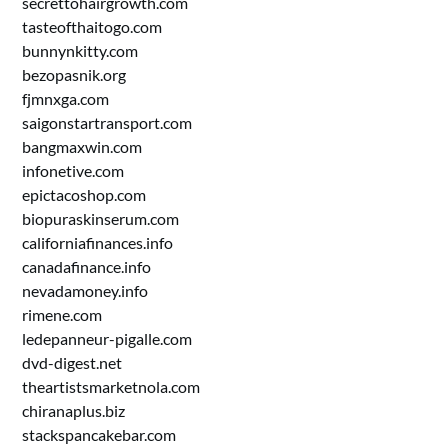
secrettohairgrowth.com
tasteofthaitogo.com
bunnynkitty.com
bezopasnik.org
fjmnxga.com
saigonstartransport.com
bangmaxwin.com
infonetive.com
epictacoshop.com
biopuraskinserum.com
californiafinances.info
canadafinance.info
nevadamoney.info
rimene.com
ledepanneur-pigalle.com
dvd-digest.net
theartistsmarketnola.com
chiranaplus.biz
stackspancakebar.com