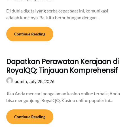
Di dunia digital yang serba cepat saat ini, komunikasi
adalah kuncinya. Baik itu berhubungan dengan…
Continue Reading
Dapatkan Perawatan Kerajaan di
RoyalQQ: Tinjauan Komprehensif
admin,
July 28, 2026
Jika Anda mencari pengalaman kasino online terbaik, Anda
bisa mengunjungi RoyalQQ. Kasino online populer ini…
Continue Reading