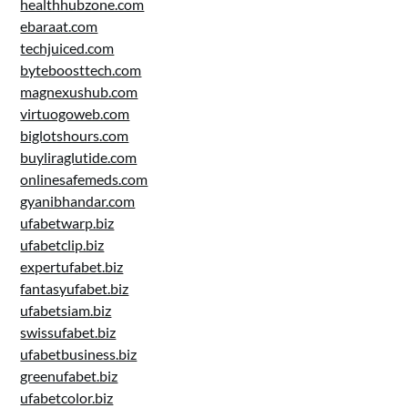
healthhubzone.com
ebaraat.com
techjuiced.com
byteboosttech.com
magnexushub.com
virtuogoweb.com
biglotshours.com
buyliraglutide.com
onlinesafemeds.com
gyanibhandar.com
ufabetwarp.biz
ufabetclip.biz
expertufabet.biz
fantasyufabet.biz
ufabetsiam.biz
swissufabet.biz
ufabetbusiness.biz
greenufabet.biz
ufabetcolor.biz