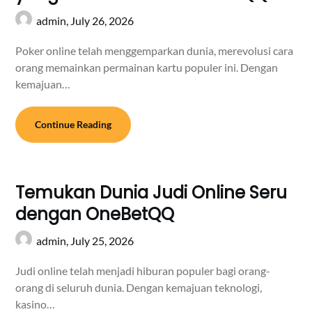
admin,
July 26, 2026
Poker online telah menggemparkan dunia, merevolusi cara
orang memainkan permainan kartu populer ini. Dengan
kemajuan…
Continue Reading
Temukan Dunia Judi Online Seru
dengan OneBetQQ
admin,
July 25, 2026
Judi online telah menjadi hiburan populer bagi orang-
orang di seluruh dunia. Dengan kemajuan teknologi,
kasino…