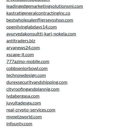
leadingedgemarketingsolutionsmi.com
kastratigeneralcontractinginc.co
bestwholesalenfljerseysshop.com
openlivinglabdays14.com
ayurvedakonsultti-kari-nokela.com
antitraders.biz
aryanews24.com
xscape-it.com
777azino-mobile.com
cobbseniorbowl.com
technowdesign.com
durexsecurityandshipping.com
cityroofingandplannig.com
ivdabergasa.com
juyultadesga.com
real-crypto-services.com
mypetzworld.com
infounty.com