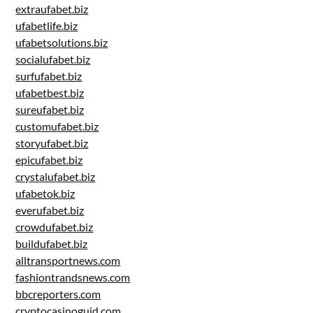
extraufabet.biz
ufabetlife.biz
ufabetsolutions.biz
socialufabet.biz
surfufabet.biz
ufabetbest.biz
sureufabet.biz
customufabet.biz
storyufabet.biz
epicufabet.biz
crystalufabet.biz
ufabetok.biz
everufabet.biz
crowdufabet.biz
buildufabet.biz
alltransportnews.com
fashiontrandsnews.com
bbcreporters.com
cryptocasinoguid.com