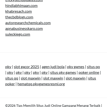
hindiabhimaan.com
khabresach.com
thecbdblogs.com
autoresearchchemicals.com
apnabusinesskaro.com
suleckiego.com
pkv
|
slot gacor 2025
|
agen judi bola
|
pkv games
|
situs qq
|
pkv
|
pkv
|
pkv
|
pkv
|
pkv
|
situs pkv games
|
poker online
|
situs qq
|
slot maxwin
|
slot maxwin
|
slot maxwin
|
situs
poker
|
hematqq.pkvgamesresmi.org
©2026 Tips Memilih Situs Judi Online Gampang Menang Terbaik
|