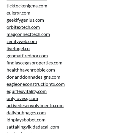
ticktockenigma.com
eulerxr.com
geekifygenius.com
orbitextech.com
magconnecttech.com
zenifyweb.com
livetogel.co
genmatfiredoor.com
findlascegasproperties.com
healthhavenrobbie.com
donanddonnadesigns.com
eagleoneconstructiontx.com
equiflexvitality.com
onlylovesg.com
activedesenvolvimento.com
dailyhubpages.com
idnplaysbobet.com
sattakingvikidadacall.com