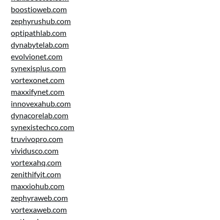
boostioweb.com
zephyrushub.com
optipathlab.com
dynabytelab.com
evolvionet.com
synexisplus.com
vortexonet.com
maxxifynet.com
innovexahub.com
dynacorelab.com
synexistechco.com
truvivopro.com
vividusco.com
vortexahq.com
zenithifyit.com
maxxiohub.com
zephyraweb.com
vortexaweb.com