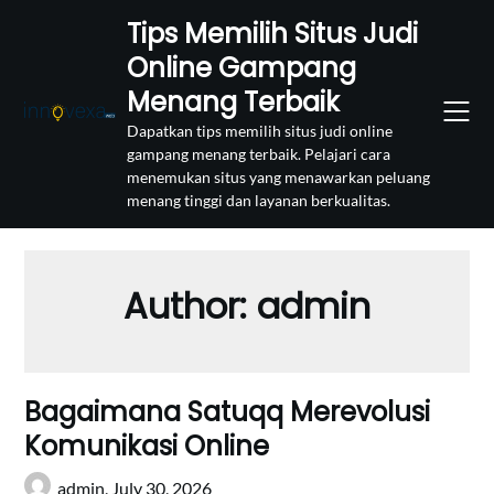
Skip
Tips Memilih Situs Judi
to
Online Gampang
content
Menang Terbaik
Dapatkan tips memilih situs judi online
gampang menang terbaik. Pelajari cara
menemukan situs yang menawarkan peluang
menang tinggi dan layanan berkualitas.
Author:
admin
Bagaimana Satuqq Merevolusi
Komunikasi Online
admin,
July 30, 2026