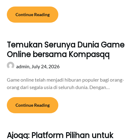
Continue Reading
Temukan Serunya Dunia Game
Online bersama Kompasqq
admin,
July 24, 2026
Game online telah menjadi hiburan populer bagi orang-
orang dari segala usia di seluruh dunia. Dengan…
Continue Reading
Ajoqq: Platform Pilihan untuk